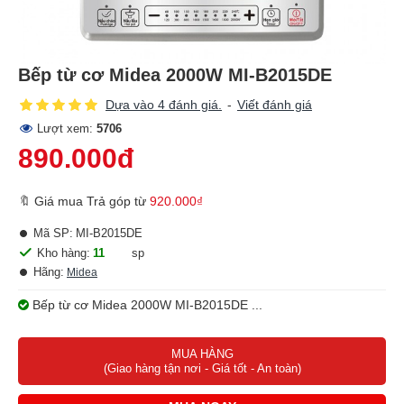
Bếp từ cơ Midea 2000W MI-B2015DE
Dựa vào 4 đánh giá.
-
Viết đánh giá
Lượt xem:
5706
890.000đ
🔖 Giá mua Trả góp từ
920.000₫
Mã SP:
MI-B2015DE
Kho hàng:
11
sp
Hãng:
Midea
Bếp từ cơ Midea 2000W MI-B2015DE ...
MUA HÀNG
(Giao hàng tận nơi - Giá tốt - An toàn)