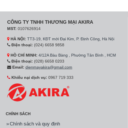
CÔNG TY TNHH THƯƠNG MẠI AKIRA
MST:
0107626914
HÀ NỘI:
TT3-19, KĐT mới Đại Kim, P. Định Công, Hà Nội
Điện thoại:
(024) 6658 9858
HỒ CHÍ MINH:
4/12A Bàu Bàng , Phường Tân Bình , HCM
Điện thoại:
(028) 6658 0203
Email:
dienmayakira@gmail.com
Khiếu nại dịch vụ:
0967 719 333
CHÍNH SÁCH
Chính sách và quy định