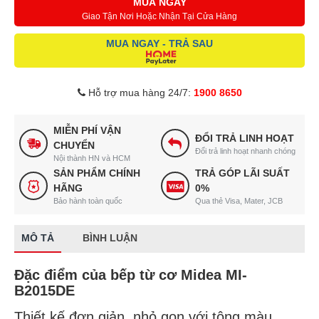
MUA NGAY
Giao Tận Nơi Hoặc Nhận Tại Cửa Hàng
MUA NGAY - TRẢ SAU
Hỗ trợ mua hàng 24/7:
1900 8650
MIỄN PHÍ VẬN
ĐỔI TRẢ LINH HOẠT
CHUYỂN
Đổi trả linh hoạt nhanh chóng
Nội thành HN và HCM
SẢN PHẨM CHÍNH
TRẢ GÓP LÃI SUẤT
HÃNG
0%
Bảo hành toàn quốc
Qua thẻ Visa, Mater, JCB
MÔ TẢ
BÌNH LUẬN
Đặc điểm của bếp từ cơ Midea MI-
B2015DE
Thiết kế đơn giản, nhỏ gọn với tông màu