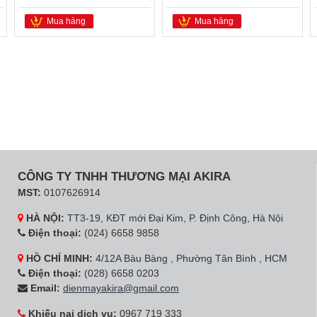
Mua hàng
Mua hàng
CÔNG TY TNHH THƯƠNG MẠI AKIRA
MST:
0107626914
HÀ NỘI:
TT3-19, KĐT mới Đại Kim, P. Định Công, Hà Nội
Điện thoại:
(024) 6658 9858
HỒ CHÍ MINH:
4/12A Bàu Bàng , Phường Tân Bình , HCM
Điện thoại:
(028) 6658 0203
Email:
dienmayakira@gmail.com
Khiếu nại dịch vụ:
0967 719 333