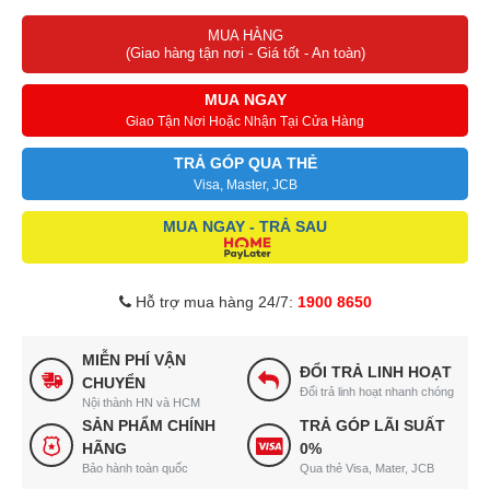
MUA HÀNG
(Giao hàng tận nơi - Giá tốt - An toàn)
MUA NGAY
Giao Tận Nơi Hoặc Nhận Tại Cửa Hàng
TRẢ GÓP QUA THẺ
Visa, Master, JCB
MUA NGAY - TRẢ SAU
Hỗ trợ mua hàng 24/7:
1900 8650
MIỄN PHÍ VẬN
ĐỔI TRẢ LINH HOẠT
CHUYỂN
Đổi trả linh hoạt nhanh chóng
Nội thành HN và HCM
SẢN PHẨM CHÍNH
TRẢ GÓP LÃI SUẤT
HÃNG
0%
Bảo hành toàn quốc
Qua thẻ Visa, Mater, JCB