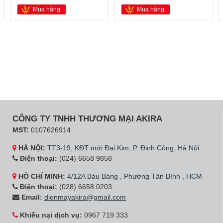
Mua hàng
Mua hàng
CÔNG TY TNHH THƯƠNG MẠI AKIRA
MST:
0107626914
HÀ NỘI:
TT3-19, KĐT mới Đại Kim, P. Định Công, Hà Nội
Điện thoại:
(024) 6658 9858
HỒ CHÍ MINH:
4/12A Bàu Bàng , Phường Tân Bình , HCM
Điện thoại:
(028) 6658 0203
Email:
dienmayakira@gmail.com
Khiếu nại dịch vụ:
0967 719 333