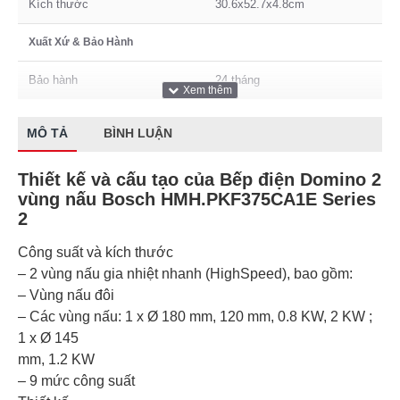
Kích thước
30.6x52.7x4.8cm
Xuất Xứ & Bảo Hành
Bảo hành
24 tháng
MÔ TẢ
BÌNH LUẬN
Thiết kế và cấu tạo của Bếp điện Domino 2
vùng nấu Bosch HMH.PKF375CA1E Series
2
Công suất và kích thước
– 2 vùng nấu gia nhiệt nhanh (HighSpeed), bao gồm:
– Vùng nấu đôi
– Các vùng nấu: 1 x Ø 180 mm, 120 mm, 0.8 KW, 2 KW ;
1 x Ø 145
mm, 1.2 KW
– 9 mức công suất