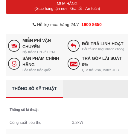
MUA HÀNG
(Giao hàng tận nơi - Giá tốt - An toàn)
Hỗ trợ mua hàng 24/7:
1900 8650
MIỄN PHÍ VẬN
ĐỔI TRẢ LINH HOẠT
CHUYỂN
Đổi trả linh hoạt nhanh chóng
Nội thành HN và HCM
SẢN PHẨM CHÍNH
TRẢ GÓP LÃI SUẤT
HÃNG
0%
Bảo hành toàn quốc
Qua thẻ Visa, Mater, JCB
THÔNG SỐ KỸ THUẬT
Thống số kĩ thuật
Công suất tiêu thụ
3.2kW