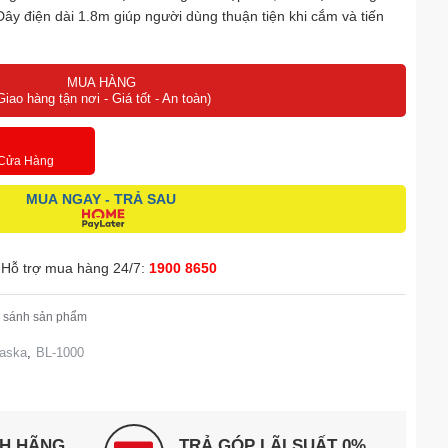
Dây điện dài 1.8m giúp người dùng thuận tiện khi cắm và tiến
MUA HÀNG
Giao hàng tận nơi - Giá tốt - An toàn)
 Cửa Hàng
MUA NGAY - TRẢ SAU
Hỗ trợ mua hàng 24/7:
1900 8650
 sánh sản phẩm
laska
,
BL-1000
NH HÃNG
TRẢ GÓP LÃI SUẤT 0%