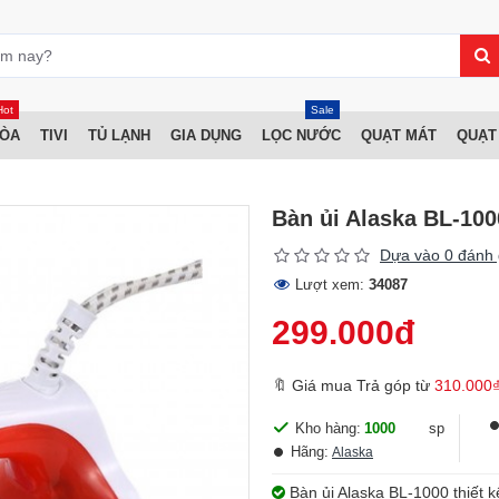
Hot
Sale
HÒA
TIVI
TỦ LẠNH
GIA DỤNG
LỌC NƯỚC
QUẠT MÁT
QUẠT
Bàn ủi Alaska BL-100
Dựa vào 0 đánh 
Lượt xem:
34087
299.000đ
🔖 Giá mua Trả góp từ
310.000
Kho hàng:
1000
sp
Hãng:
Alaska
Bàn ủi Alaska BL-1000 thiết k