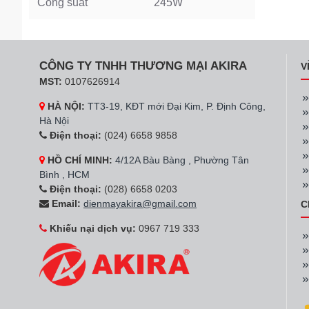
Công suất
245W
CÔNG TY TNHH THƯƠNG MẠI AKIRA
V
MST:
0107626914
HÀ NỘI:
TT3-19, KĐT mới Đại Kim, P. Định Công,
Hà Nội
Điện thoại:
(024) 6658 9858
HỒ CHÍ MINH:
4/12A Bàu Bàng , Phường Tân
Bình , HCM
Điện thoại:
(028) 6658 0203
Email:
dienmayakira@gmail.com
C
Khiếu nại dịch vụ:
0967 719 333