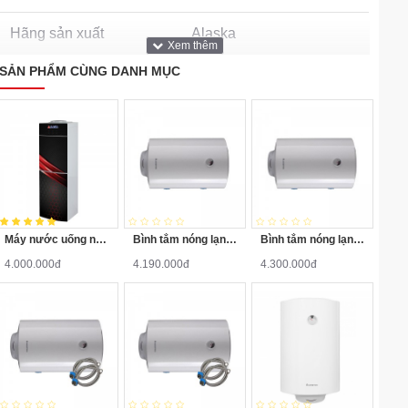
Hãng sản xuất
Alaska
SẢN PHẨM CÙNG DANH MỤC
Máy nước uống nóng lạnh Alaska R-80
Bình tắm nóng lạnh Ariston PRO-R40SH 2.5FE 40 Lít
Bình tắm nóng lạnh Ariston PRO-R50V 2.5FE 50 Lít
4.000.000đ
4.190.000đ
4.300.000đ