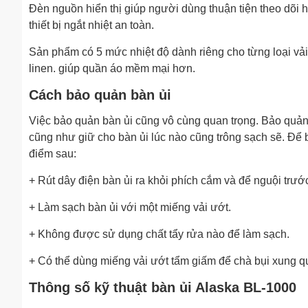
Đèn nguồn hiển thị giúp người dùng thuận tiện theo dõi 
thiết bị ngắt nhiệt an toàn.
Sản phẩm có 5 mức nhiệt độ dành riêng cho từng loại vải: vả
linen. giúp quần áo mềm mại hơn.
Cách bảo quản bàn ủi
Việc bảo quản bàn ủi cũng vô cùng quan trọng. Bảo quản 
cũng như giữ cho bàn ủi lúc nào cũng trông sạch sẽ. Để 
điểm sau:
+ Rút dây điện bàn ủi ra khỏi phích cắm và để nguội trước
+ Làm sạch bàn ủi với một miếng vải ướt.
+ Không được sử dụng chất tẩy rửa nào để làm sạch.
+ Có thể dùng miếng vải ướt tẩm giấm để chà bụi xung q
Thông số kỹ thuật bàn ủi Alaska BL-1000