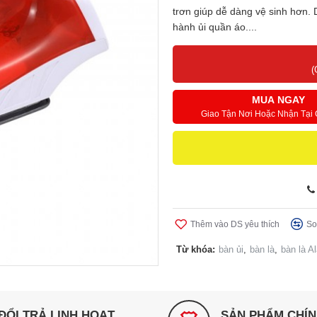
trơn giúp dễ dàng vệ sinh hơn. 
hành ủi quần áo....
(
MUA NGAY
Giao Tận Nơi Hoặc Nhận Tại
Thêm vào DS yêu thích
So
Từ khóa:
bàn ủi
,
bàn là
,
bàn là A
ĐỔI TRẢ LINH HOẠT
SẢN PHẨM CHÍ