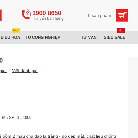
1900 8650
0 sản phẩm
Hot
Hot
 ĐIỀU HÒA
TỦ CÔNG NGHIỆP
TƯ VẤN
SIÊU SALE
0
giá.
-
Viết đánh giá
₫
Mã SP:
BL-1000
ế gồm 2 màu chủ đạo là trắng - đỏ đẹp mắt, chất liệu chống