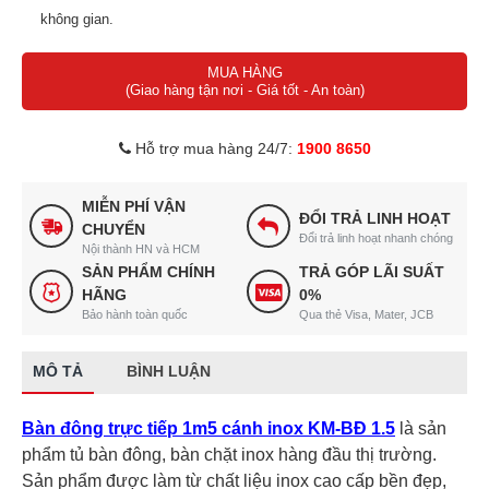
không gian.
Kiểu dáng tủ bàn với tầng giá tiện lợi.
MUA HÀNG
Sấy roăng cánh hỗ trợ tủ hạn chế bị chảy nước xuống sàn, phù
(Giao hàng tận nơi - Giá tốt - An toàn)
hợp với khí hậu nóng.
Kết cấu bền bỉ, chắc chắn, cách nhiệt hiệu quả.
Hỗ trợ mua hàng 24/7:
1900 8650
Nan giá 100% inox.
Hệ thống chân tăng chỉnh inox chắc chắn.
MIỄN PHÍ VẬN
ĐỔI TRẢ LINH HOẠT
CHUYỂN
Đổi trả linh hoạt nhanh chóng
Nội thành HN và HCM
SẢN PHẨM CHÍNH
TRẢ GÓP LÃI SUẤT
HÃNG
0%
Bảo hành toàn quốc
Qua thẻ Visa, Mater, JCB
MÔ TẢ
BÌNH LUẬN
Bàn đông trực tiếp 1m5 cánh inox KM-BĐ 1.5
là sản
phẩm tủ bàn đông, bàn chặt inox hàng đầu thị trường.
Sản phẩm được làm từ chất liệu inox cao cấp bền đẹp,