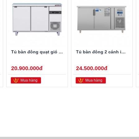
Tủ bàn đông quạt gió 2 cánh mở inox 1m2 BDQ.2MI1275TA
Tủ bàn đông 2 cánh inox BDQ.2MI1560 quạt gió Đức Minh
20.900.000đ
24.500.000đ
Mua hàng
Mua hàng