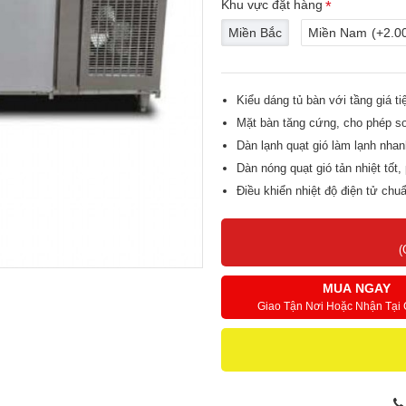
Khu vực đặt hàng
Miền Bắc
Miền Nam
(+2.0
Kiểu dáng tủ bàn với tầng giá tiệ
Mặt bàn tăng cứng, cho phép sơ
Dàn lạnh quạt gió làm lạnh nhan
Dàn nóng quạt gió tản nhiệt tốt
Điều khiển nhiệt độ điện tử chu
Kết cấu bền bỉ, chắc chắn, cách
Nan giá 100% inox
(
Hệ thống chân tăng chỉnh inox 
MUA NGAY
Giao Tận Nơi Hoặc Nhận Tại