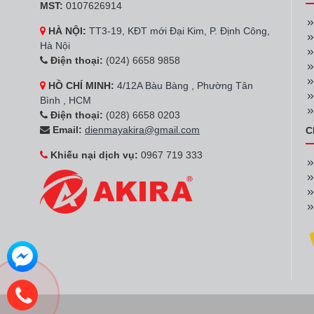
MST:
0107626914
HÀ NỘI:
TT3-19, KĐT mới Đại Kim, P. Định Công,
Hà Nội
Điện thoại:
(024) 6658 9858
HỒ CHÍ MINH:
4/12A Bàu Bàng , Phường Tân
Bình , HCM
Điện thoại:
(028) 6658 0203
Email:
dienmayakira@gmail.com
C
Khiếu nại dịch vụ:
0967 719 333