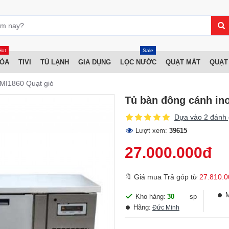
Hot
Sale
HÒA
TIVI
TỦ LẠNH
GIA DỤNG
LỌC NƯỚC
QUẠT MÁT
QUẠT
MI1860 Quạt gió
Tủ bàn đông cánh in
Dựa vào 2 đánh 
Lượt xem:
39615
27.000.000đ
🔖 Giá mua Trả góp từ
27.810.0
Kho hàng:
30
sp
Hãng:
Đức Minh