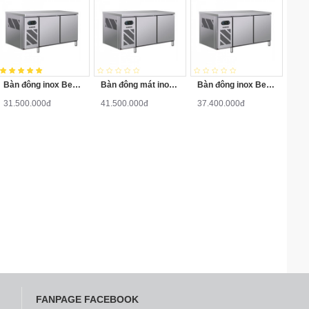
Bàn đông inox Berjaya BS2DCF4/Z dài 1.2m
Bàn đông mát inox Berjaya BS2DCF5/Z dài 1,5m
Bàn đông inox Berjaya BS2DCF6/Z 1,8m quạt gió
31.500.000đ
41.500.000đ
37.400.000đ
FANPAGE FACEBOOK