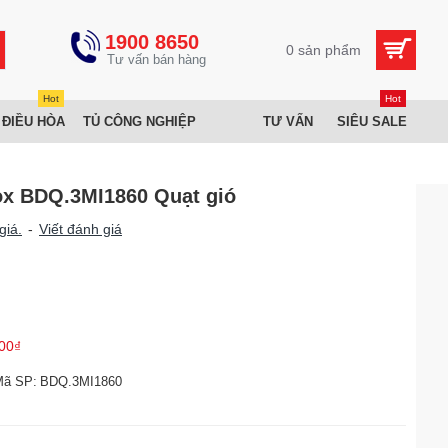
1900 8650
0 sản phẩm
Hot
Hot
 ĐIỀU HÒA
TỦ CÔNG NGHIỆP
TƯ VẤN
SIÊU SALE
ox BDQ.3MI1860 Quạt gió
giá.
-
Viết đánh giá
00₫
Mã SP:
BDQ.3MI1860