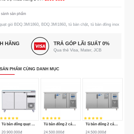
 sánh sản phẩm
 quạt gió BDQ.3MI1860
,
BDQ.3MI1860
,
tủ bàn chặt
,
tủ bàn đông inox
NH HÃNG
TRẢ GÓP LÃI SUẤT 0%
Qua thẻ Visa, Mater, JCB
SẢN PHẨM CÙNG DANH MỤC
Tủ bàn đông quạt gió 2 cánh mở inox 1m2 BDQ.2MI1275TA
Tủ bàn đông 2 cánh inox BDQ.2MI1560 quạt gió Đức Minh
Tủ bàn đông 2 cánh inox quạt gió BDQ.2MI1575
20.900.000đ
24.500.000đ
24.500.000đ