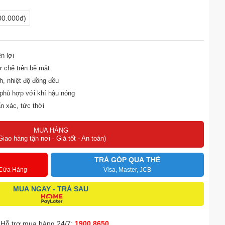
00.000đ)
n lợi
 chế trên bề mặt
h, nhiệt độ đồng đều
, phù hợp với khí hậu nóng
ẩn xác, tức thời
 nhiệt hiệu quả
MUA HÀNG
Giao hàng tận nơi - Giá tốt - An toàn)
chắc chắn
TRẢ GÓP QUA THẺ
 Cửa Hàng
Visa, Master, JCB
MUA NGAY - TRẢ SAU
Hỗ trợ mua hàng 24/7:
1900 8650