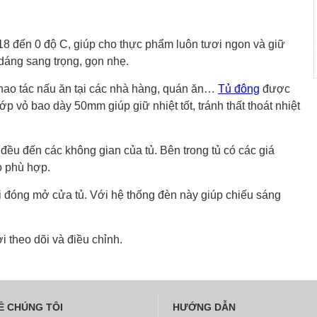
18 đến 0 độ C, giúp cho thực phẩm luôn tươi ngon và giữ
dáng sang trọng, gọn nhẹ.
thao tác nấu ăn tại các nhà hàng, quán ăn…
Tủ đông
được
p vỏ bao dày 50mm giúp giữ nhiệt tốt, tránh thất thoát nhiệt
đều đến các không gian của tủ. Bên trong tủ có các giá
o phù hợp.
i đóng mở cửa tủ. Với hệ thống đèn này giúp chiếu sáng
i theo dõi và điều chỉnh.
Ề CHÚNG TÔI
HƯỚNG DẪN