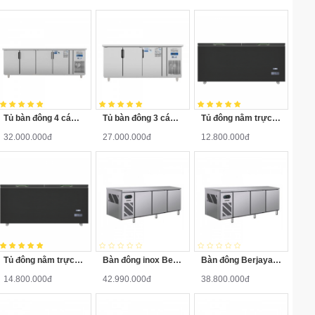
Tủ bàn đông 4 cánh inox quạt gió Đức Minh BDQ.4MI2260
Tủ bàn đông 3 cánh inox quạt gió Đức Minh BDQ.3MI1875
Tủ đông nằm trực tiếp 2 cánh inox 450L Đức Minh DNT.2I450
32.000.000đ
27.000.000đ
12.800.000đ
Tủ đông nằm trực tiếp 2 cánh inox 650L Đức Minh DNT.2I650
Bàn đông inox Berjaya BS3DF7/Z dài 2.1m
Bàn đông Berjaya BS3DF8/Z dài 2.4m
14.800.000đ
42.990.000đ
38.800.000đ