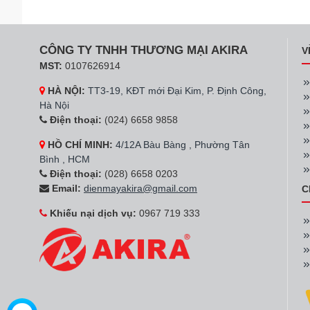
CÔNG TY TNHH THƯƠNG MẠI AKIRA
V
MST:
0107626914
HÀ NỘI:
TT3-19, KĐT mới Đại Kim, P. Định Công,
Hà Nội
Điện thoại:
(024) 6658 9858
HỒ CHÍ MINH:
4/12A Bàu Bàng , Phường Tân
Bình , HCM
Điện thoại:
(028) 6658 0203
Email:
dienmayakira@gmail.com
C
Khiếu nại dịch vụ:
0967 719 333