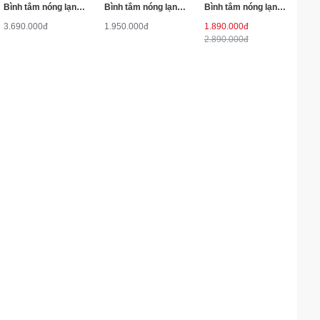
Bình tắm nóng lạnh Ariston AN2 30 LUX 2.5 FE 30 Lít
Bình tắm nóng lạnh Ariston AN-LUX 6BE 1.5 FE 6 Lít (Lắp treo trên )
Bình tắm nóng lạnh Ariston AN-LUX 6UE 1.5 FE 6 Lít ( Lắp treo dưới)
3.690.000đ
1.950.000đ
1.890.000đ
2.890.000đ