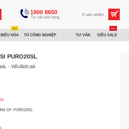
1900 8650
0 sản phẩm
Hot
Hot
 ĐIỀU HÒA
TỦ CÔNG NGHIỆP
TƯ VẤN
SIÊU SALE
SSI PURO20SL
giá.
-
Viết đánh giá
0₫
Mã SP:
PURO20SL
SL