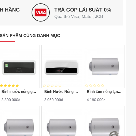
NH HÃNG
TRẢ GÓP LÃI SUẤT 0%
Qua thẻ Visa, Mater, JCB
SẢN PHẨM CÙNG DANH MỤC
Bình nước nóng gián tiếp Ariston 20 lít SLIM2 SL2 20 LUX-D AG+ WIFI
Bình Nước Nóng Gián Tiếp Ariston SL-20 2,5FE 20 Lít
Bình tắm nóng lạnh Ariston PRO-R40SH 2.5FE 40 Lít
3.890.000đ
3.050.000đ
4.190.000đ