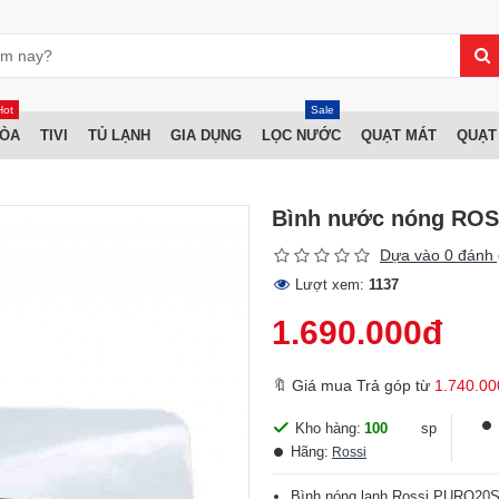
Hot
Sale
HÒA
TIVI
TỦ LẠNH
GIA DỤNG
LỌC NƯỚC
QUẠT MÁT
QUẠT
Bình nước nóng RO
Dựa vào 0 đánh 
Lượt xem:
1137
1.690.000đ
🔖 Giá mua Trả góp từ
1.740.00
Kho hàng:
100
sp
Hãng:
Rossi
Bình nóng lạnh Rossi PURO20