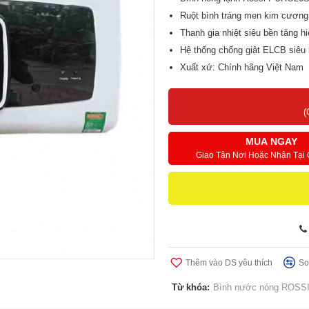
Ruột bình tráng men kim cương
Thanh gia nhiệt siêu bền tăng 
Hệ thống chống giật ELCB siêu 
Xuất xứ: Chính hãng Việt Nam
Bảo hành: Chính hãng 7 năm
(
MUA NGAY
Giao Tận Nơi Hoặc Nhận Tại
Thêm vào DS yêu thích
So
Từ khóa:
Bình nước nóng ROSS