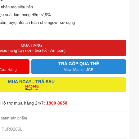
 nhân tạo siêu bền
hiệu suất làm nóng đến 97,9%
bền, tuyệt đối an toàn cho người sử dụng
MUA HÀNG
Giao hàng tận nơi - Giá tốt - An toàn)
TRẢ GÓP QUA THẺ
 Cửa Hàng
Visa, Master, JCB
MUA NGAY - TRẢ SAU
Hỗ trợ mua hàng 24/7:
1900 8650
 sánh sản phẩm
I PURO20SL