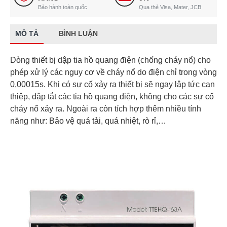
Bảo hành toàn quốc
Qua thẻ Visa, Mater, JCB
MÔ TẢ
BÌNH LUẬN
Dòng thiết bị dập tia hồ quang điện (chống cháy nổ) cho
phép xử lý các nguy cơ về cháy nổ do điện chỉ trong vòng
0,00015s. Khi có sự cố xảy ra thiết bị sẽ ngay lập tức can
thiệp, dập tắt các tia hồ quang điện, không cho các sự cố
cháy nổ xảy ra. Ngoài ra còn tích hợp thêm nhiều tính
năng như: Bảo vệ quá tải, quá nhiệt, rò rỉ,…