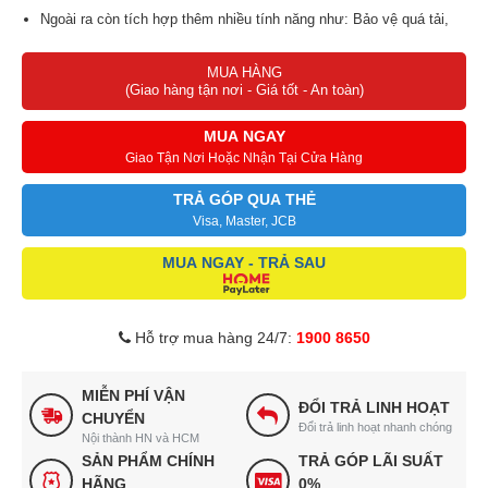
Ngoài ra còn tích hợp thêm nhiều tính năng như: Bảo vệ quá tải,
quá nhiệt, rò rỉ,…
MUA HÀNG
(Giao hàng tận nơi - Giá tốt - An toàn)
MUA NGAY
Giao Tận Nơi Hoặc Nhận Tại Cửa Hàng
TRẢ GÓP QUA THẺ
Visa, Master, JCB
MUA NGAY - TRẢ SAU
Hỗ trợ mua hàng 24/7:
1900 8650
MIỄN PHÍ VẬN
ĐỔI TRẢ LINH HOẠT
CHUYỂN
Đổi trả linh hoạt nhanh chóng
Nội thành HN và HCM
SẢN PHẨM CHÍNH
TRẢ GÓP LÃI SUẤT
HÃNG
0%