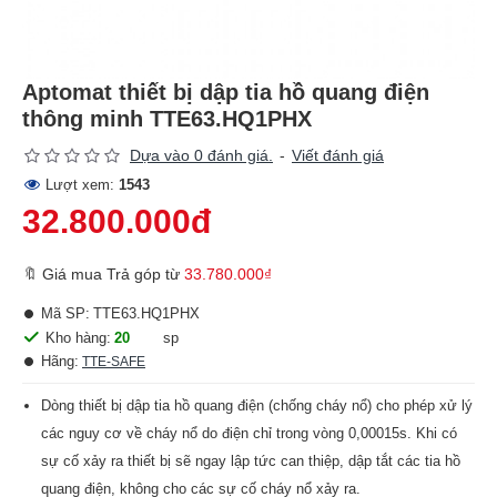
Aptomat thiết bị dập tia hồ quang điện
thông minh TTE63.HQ1PHX
Dựa vào 0 đánh giá.
-
Viết đánh giá
Lượt xem:
1543
32.800.000đ
🔖 Giá mua Trả góp từ
33.780.000₫
Mã SP:
TTE63.HQ1PHX
Kho hàng:
20
sp
Hãng:
TTE-SAFE
Dòng thiết bị dập tia hồ quang điện (chống cháy nổ) cho phép xử lý
các nguy cơ về cháy nổ do điện chỉ trong vòng 0,00015s. Khi có
sự cố xảy ra thiết bị sẽ ngay lập tức can thiệp, dập tắt các tia hồ
quang điện, không cho các sự cố cháy nổ xảy ra.