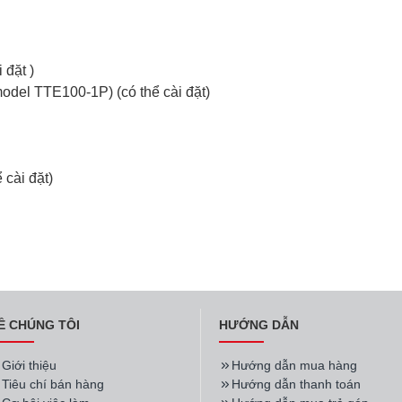
i đặt )
odel TTE100-1P) (có thể cài đặt)
 cài đặt)
Ề CHÚNG TÔI
HƯỚNG DẪN
Giới thiệu
Hướng dẫn mua hàng
Tiêu chí bán hàng
Hướng dẫn thanh toán