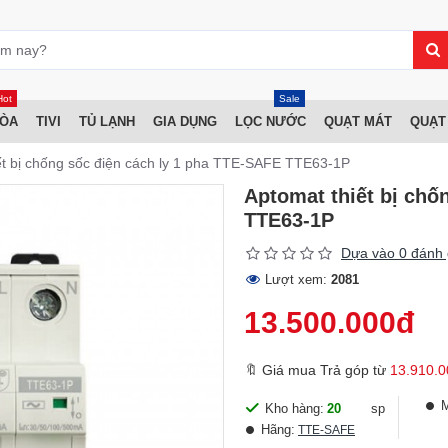
Hot
Sale
HÒA
TIVI
TỦ LẠNH
GIA DỤNG
LỌC NƯỚC
QUẠT MÁT
QUẠT
ết bị chống sốc điện cách ly 1 pha TTE-SAFE TTE63-1P
Aptomat thiết bị chố
TTE63-1P
Dựa vào 0 đánh 
Lượt xem:
2081
13.500.000đ
🔖 Giá mua Trả góp từ
13.910.0
Kho hàng:
20
sp
Hãng:
TTE-SAFE