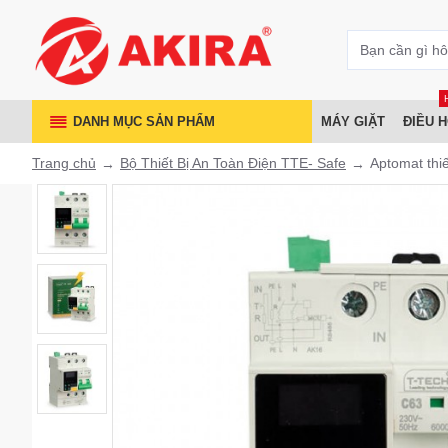
DANH MỤC SẢN PHẨM
MÁY GIẶT
ĐIỀU 
Trang chủ
Bộ Thiết Bị An Toàn Điện TTE- Safe
Aptomat thi