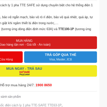
n cách ly 1 pha TTE SAFE sử dụng chuyên biệt cho hệ thống điện 1
, bảo vệ ngắn mạch, bảo vệ rò rỉ điện, bảo vệ quá nhiệt, quá áp, tự
n giật khi ngâm thiết bị điện trong nước,…
P
(tương ứng dòng điện định mức 63A) và
TTE100-1P
(tương ứng
MUA HÀNG
Giao hàng tận nơi - Giá tốt - An toàn)
TRẢ GÓP QUA THẺ
 Cửa Hàng
Visa, Master, JCB
MUA NGAY - TRẢ SAU
Hỗ trợ mua hàng 24/7:
1900 8650
 sánh sản phẩm
 sốc điện cách ly 1 pha TTE-SAFE TTE63-1P
,