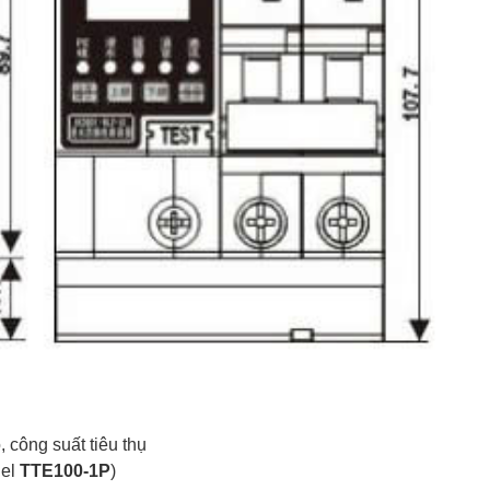
, công suất tiêu thụ
del
TTE100-1P
)