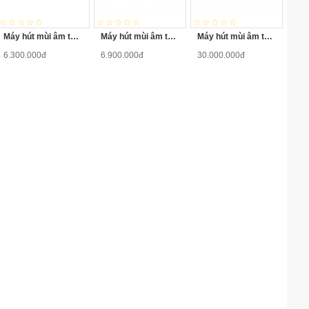
Máy hút mùi âm tủ Bosch HMH.DHI623GSG
Máy hút mùi âm tủ Bosch HMH.DHI923GSG
Máy hút mùi âm tủ Bosch HMH.DFS067J50B
6.300.000đ
6.900.000đ
30.000.000đ