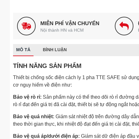
MIỄN PHÍ VẬN CHUYỂN
Nội thành HN và HCM
MÔ TẢ
BÌNH LUẬN
TÍNH NĂNG SẢN PHẨM
Thiết bị chống sốc điện cách ly 1 pha TTE SAFE sử dụng
cơ nguy hiểm về điện như:
Bảo vệ rò rỉ:
Sản phẩm này có thể theo dõi rò rỉ đường dây va
rò rỉ đạt đến giá trị đã cài đặt, thiết bị sẽ tự động ngắt hoặc 
Bảo vệ quá nhiệt:
Giám sát nhiệt độ trên đường dây dẫn đ
theo thời gian thực, khi nhiệt độ đạt đến giá trị cài đặt, thiế
Bảo vệ quá áp/dưới điện áp:
Giám sát dữ điện áp đầu v