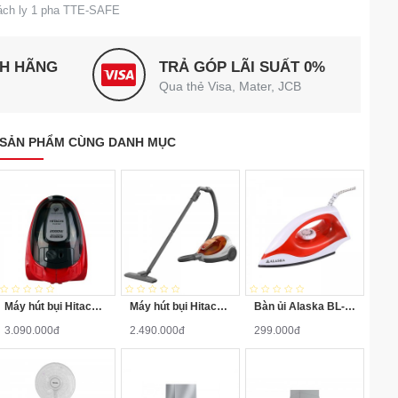
cách ly 1 pha TTE-SAFE
NH HÃNG
TRẢ GÓP LÃI SUẤT 0%
Qua thẻ Visa, Mater, JCB
SẢN PHẨM CÙNG DANH MỤC
Máy hút bụi Hitachi CV-SF20V
Máy hút bụi Hitachi CV-SF18 1800W
Bàn ủi Alaska BL-1000
3.090.000đ
2.490.000đ
299.000đ