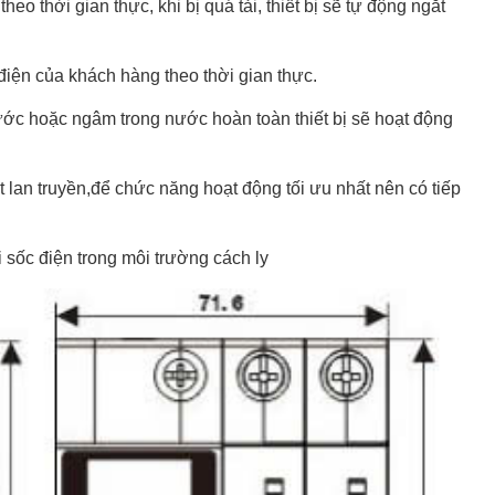
heo thời gian thực, khi bị quá tải, thiết bị sẽ tự động ngắt
thụ điện của khách hàng theo thời gian thực.
̃m nước hoặc ngâm trong nước hoàn toàn thiết bị sẽ hoạt động
an truyền,để chức năng hoạt động tối ưu nhất nên có tiếp
i sốc điện trong môi trường cách ly