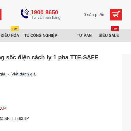
1900 8650
0 sản phẩm
Hot
Hot
 ĐIỀU HÒA
TỦ CÔNG NGHIỆP
TƯ VẤN
SIÊU SALE
ng sốc điện cách ly 1 pha TTE-SAFE
giá.
-
Viết đánh giá
00₫
Mã SP:
TTE63-1P