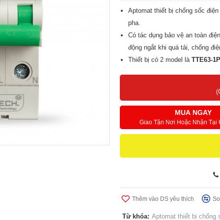
Aptomat thiết bị chống sốc điệ
pha.
Có tác dụng bảo vệ an toàn điện
động ngắt khi quá tải, chống điệ
Thiết bị có 2 model là
TTE63-1
dòng điện định mức 100A)
(
MUA NGAY
Giao Tận Nơi Hoặc Nhận Tại
Thêm vào DS yêu thích
So
Từ khóa:
Aptomat thiết bị chống