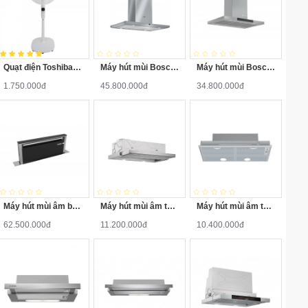
Quạt điện Toshiba F-LSD10HVN Inverter
Máy hút mùi Bosch HMH.DIB091E51
Máy hút mùi Bosch HMH.DIB98JQ50B
1.750.000đ
45.800.000đ
34.800.000đ
Máy hút mùi âm bàn HMH.DDD97BM60B
Máy hút mùi âm tủ Bosch HMH.DFL064W53B
Máy hút mùi âm tủ HMH.DHL755BL
62.500.000đ
11.200.000đ
10.400.000đ