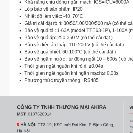
Khả năng chịu dòng ngắn mạch: ICS=ICU=6000A
Lớp bảo vệ sản phẩm: IP20
Nhiệt độ làm việc: -40 ̴ 70°C
Giá trị cài đặt rò rỉ: 30/50/100/300/500 mA (có thể cà
Bảo vệ quá tải: 1-63A (model TTE63-1P), 1-100A (m
Bảo vệ quá áp: 250-350 V (có thể cài đặt )
Bảo vệ điện áp thấp: 110-200 V (có thể cài đặt )
Bảo vệ quá nhiệt: 60-100°C (có thể cài đặt )
Bảo vệ ngâm nước : tự động ngắt 10 – 600s ( có thể
Thời gian ngắt nguồn khi rò rỉ: ≤0,04s
Thời gian ngắt nguồn khi ngắn mạch:≤ 0,03s
Phương thức truyền thông : RS485
CÔNG TY TNHH THƯƠNG MẠI AKIRA
V
MST:
0107626914
HÀ NỘI:
TT3-19, KĐT mới Đại Kim, P. Định Công,
Hà Nội