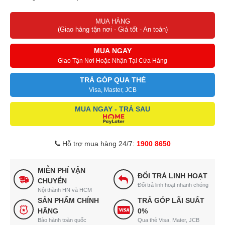
Thiết kế chắc chắn, bánh xe di chuyển dễ dàng, tháo lắp đơn giản
MUA HÀNG
Sấy quần áo tối đa 50kg
(Giao hàng tận nơi - Giá tốt - An toàn)
Chiều cao tủ lên tới 190cm
Chất liệu khung inox không gỉ chịu lực, thanh nối bằng nhựa ABS
MUA NGAY
siêu bền
Giao Tận Nơi Hoặc Nhận Tại Cửa Hàng
TRẢ GÓP QUA THẺ
Visa, Master, JCB
MUA NGAY - TRẢ SAU
Hỗ trợ mua hàng 24/7:
1900 8650
MIỄN PHÍ VẬN
ĐỔI TRẢ LINH HOẠT
CHUYỂN
Đổi trả linh hoạt nhanh chóng
Nội thành HN và HCM
SẢN PHẨM CHÍNH
TRẢ GÓP LÃI SUẤT
HÃNG
0%
Bảo hành toàn quốc
Qua thẻ Visa, Mater, JCB