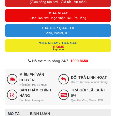
(Giao hàng tận nơi - Giá tốt - An toàn)
MUA NGAY
Giao Tận Nơi Hoặc Nhận Tại Cửa Hàng
TRẢ GÓP QUA THẺ
Visa, Master, JCB
MUA NGAY - TRẢ SAU
Hỗ trợ mua hàng 24/7:
1900 8650
MIỄN PHÍ VẬN
ĐỔI TRẢ LINH HOẠT
CHUYỂN
Đổi trả linh hoạt nhanh chóng
Nội thành HN và HCM
SẢN PHẨM CHÍNH
TRẢ GÓP LÃI SUẤT
HÃNG
0%
Bảo hành toàn quốc
Qua thẻ Visa, Mater, JCB
MÔ TẢ
BÌNH LUẬN