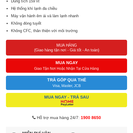
Dung tích 159 lít
Hệ thống khí lạnh đa chiều
Máy vận hành êm ái và làm lạnh nhanh
Không đóng tuyết
Không CFC, thân thiện với môi trường
Hệ thống kháng khuẩn Silver Nano
MUA HÀNG
(Giao hàng tận nơi - Giá tốt - An toàn)
MUA NGAY
Giao Tận Nơi Hoặc Nhận Tại Cửa Hàng
TRẢ GÓP QUA THẺ
Visa, Master, JCB
MUA NGAY - TRẢ SAU
Hỗ trợ mua hàng 24/7:
1900 8650