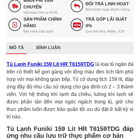
MIỄN PHÍ VẬN
ĐỔI TRẢ LINH HOẠT
CHUYỂN
Đổi trả linh hoạt nhanh chóng
Nội thành HN và HCM
SẢN PHẨM CHÍNH
TRẢ GÓP LÃI SUẤT
HÃNG
0%
Bảo hành toàn quốc
Qua thẻ Visa, Mater, JCB
MÔ TẢ
BÌNH LUẬN
Tủ Lạnh Funiki 159 Lít HR T6159TDG
là loại tủ ngăn đá
trên có thiết kế gọn gàng với tông màu đen lịch lãm phù
hợp với mọi không gian bếp. Tủ có dung tích 159 lít, đáp
ứng đầy đủ nhu cầu sử dụng cho gia đình có 2 – 3 thành
viên. Với hệ thống khí lạnh đa chiều, luồng khí lạnh sẽ
được phân tán đến mọi ngóc ngách trong tủ, giữ cho
thực phẩm luôn được bảo quản tối ưu dù đặt ở bất kỳ vị
trí nào.
Tủ Lạnh Funiki 159 Lít HR T6159TDG đáp
ứng nhu cầu lưu trữ thực phẩm cơ bản