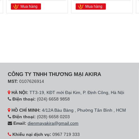
Mua hàng
Mua hàng
CÔNG TY TNHH THƯƠNG MẠI AKIRA
MST:
0107626914
HÀ NỘI:
TT3-19, KĐT mới Đại Kim, P. Định Công, Hà Nội
Điện thoại:
(024) 6658 9858
HỒ CHÍ MINH:
4/12A Bàu Bàng , Phường Tân Bình , HCM
Điện thoại:
(028) 6658 0203
Email:
dienmayakira@gmail.com
Khiếu nại dịch vụ:
0967 719 333