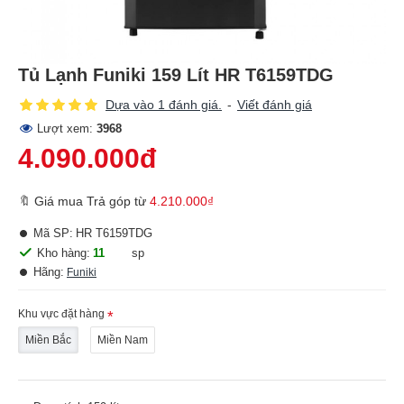
Tủ Lạnh Funiki 159 Lít HR T6159TDG
Dựa vào 1 đánh giá.
-
Viết đánh giá
Lượt xem:
3968
4.090.000đ
🔖 Giá mua Trả góp từ
4.210.000₫
Mã SP:
HR T6159TDG
Kho hàng:
11
sp
Hãng:
Funiki
Khu vực đặt hàng
Miền Bắc
Miền Nam