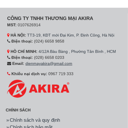
CÔNG TY TNHH THƯƠNG MẠI AKIRA
MST:
0107626914
HÀ NỘI:
TT3-19, KĐT mới Đại Kim, P. Định Công, Hà Nội
Điện thoại:
(024) 6658 9858
HỒ CHÍ MINH:
4/12A Bàu Bàng , Phường Tân Bình , HCM
Điện thoại:
(028) 6658 0203
Email:
dienmayakira@gmail.com
Khiếu nại dịch vụ:
0967 719 333
CHÍNH SÁCH
Chính sách và quy định
Chính sách bảo mật