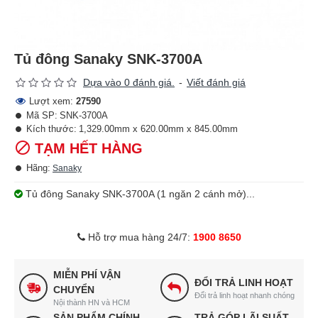
Tủ đông Sanaky SNK-3700A
Dựa vào 0 đánh giá.
-
Viết đánh giá
Lượt xem:
27590
Mã SP:
SNK-3700A
Kích thước:
1,329.00mm x 620.00mm x 845.00mm
TẠM HẾT HÀNG
Hãng:
Sanaky
Tủ đông Sanaky SNK-3700A (1 ngăn 2 cánh mở)...
Hỗ trợ mua hàng 24/7:
1900 8650
MIỄN PHÍ VẬN
ĐỔI TRẢ LINH HOẠT
CHUYỂN
Đổi trả linh hoạt nhanh chóng
Nội thành HN và HCM
SẢN PHẨM CHÍNH
TRẢ GÓP LÃI SUẤT