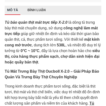
MÔ TẢ
BÌNH LUẬN
Tủ bảo quản thịt mát trực tiếp X-2.0
là dòng tủ trưng
bày thịt mát chuyên dụng, sử dụng
công nghệ làm mát
trực tiếp
giúp giữ nhiệt ổn định và kéo dài thời gian bảo
quản thịt, cá, thực phẩm tươi sống. Với thiết kế
mặt kính
cong mở trước
, dung tích lớn
538L
, và nhiệt độ duy trì lý
tưởng từ
0°C ~ 10°C
, đây là lựa chọn hoàn hảo cho
siêu
thị, cửa hàng thực phẩm sạch, chợ dân sinh hiện đại
hoặc quầy bán thịt
.
Tủ Mát Trưng Bày Thịt Oucboll X-2.0 – Giải Pháp Bảo
Quản Và Trưng Bày Thịt Chuyên Nghiệp
Trong kinh doanh thực phẩm tươi sống, đặc biệt là thịt
tươi, thịt mát và thịt chế biến, việc duy trì nhiệt độ ổn định
kết hợp trưng bày bắt mắt là yếu tố then chốt quyết định
chất lượng sản phẩm và niềm tin của khách hàng.
Tủ