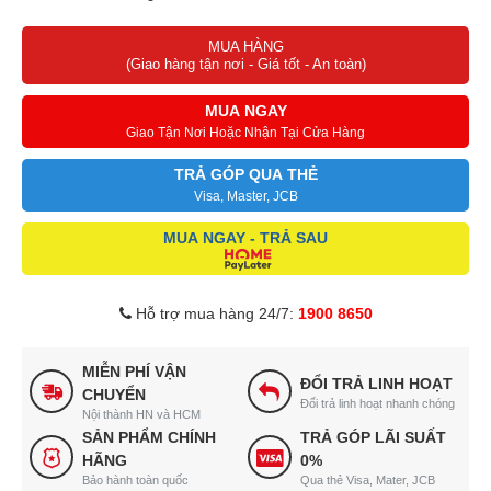
Kiểu dáng gọn gàng nhưng chắc chắn giúp tủ dễ bố trí trong nhiều
MUA HÀNG
không gian bán hàng khác nhau, từ cửa hàng nhỏ đến quầy thực
(Giao hàng tận nơi - Giá tốt - An toàn)
phẩm trong siêu thị.
MUA NGAY
Giao Tận Nơi Hoặc Nhận Tại Cửa Hàng
TRẢ GÓP QUA THẺ
Visa, Master, JCB
MUA NGAY - TRẢ SAU
Hỗ trợ mua hàng 24/7:
1900 8650
MIỄN PHÍ VẬN
ĐỔI TRẢ LINH HOẠT
CHUYỂN
Đổi trả linh hoạt nhanh chóng
Nội thành HN và HCM
SẢN PHẨM CHÍNH
TRẢ GÓP LÃI SUẤT
HÃNG
0%
Bảo hành toàn quốc
Qua thẻ Visa, Mater, JCB