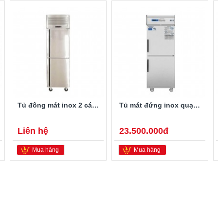
Tủ đông mát inox 2 cánh 2 chế độ KM-TDM-2C
Tủ mát đứng inox quạt gió MDQ.2I600 2 cánh
Liên hệ
23.500.000đ
Mua hàng
Mua hàng