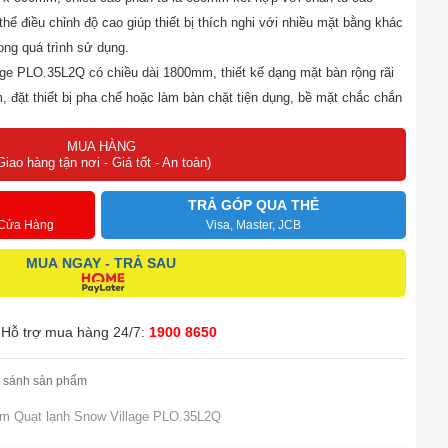
ể điều chỉnh độ cao giúp thiết bị thích nghi với nhiều mặt bằng khác
ong quá trình sử dụng.
ge PLO.35L2Q có chiều dài 1800mm, thiết kế dạng mặt bàn rộng rãi
 đặt thiết bị pha chế hoặc làm bàn chặt tiện dụng, bề mặt chắc chắn
h hoạt cho không gian bếp công nghiệp hoặc quầy bar chuyên nghiệp.
MUA HÀNG
ox 201 có phủ lớp bảo vệ màu trắng chống bám bẩn, dễ lau chùi, giúp
Giao hàng tận nơi - Giá tốt - An toàn)
h và bền bỉ dù vận hành thường xuyên trong môi trường bếp nóng ẩm,
TRẢ GÓP QUA THẺ
iển thị nhiệt độ rõ nét, giúp người dùng dễ dàng theo dõi và điều
 Cửa Hàng
Visa, Master, JCB
nhu cầu bảo quản thực phẩm khác nhau, thao tác đơn giản và phù hợp
MUA NGAY - TRẢ SAU
Hỗ trợ mua hàng 24/7:
1900 8650
 sánh sản phẩm
8m Quạt lạnh Snow Village PLO.35L2Q