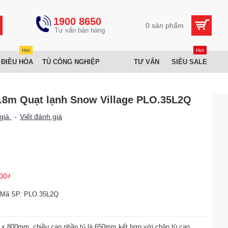
1900 8650
0 sản phẩm
Hot
Hot
 ĐIỀU HÒA
TỦ CÔNG NGHIỆP
TƯ VẤN
SIÊU SALE
1.8m Quạt lạnh Snow Village PLO.35L2Q
giá.
-
Viết đánh giá
00₫
Mã SP:
PLO.35L2Q
 x 800mm, chiều cao phần tủ là 650mm kết hợp với chân tủ cao