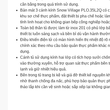
cân bằng trong quá trình sử dụng.
Bàn mát 3 cánh kính Snow Village PLO.35L2Q có ch
khu sơ chế thực phẩm, đặt thiết bị pha chế hoặc làm
tính linh hoạt cho không gian bếp công nghiệp hoặ
Toàn bộ thân tủ được làm từ inox 201 có phủ lớp b
thiết bị luôn sáng sạch và bền bỉ dù vận hành thư
Điều khiển điện tử có màn hình hiển thị nhiệt độ rõ
chính xác theo nhu cầu bảo quản thực phẩm khác n
dụng.
Cánh tủ sử dụng kính hai lớp có tích hợp sưởi chố
vào thường xuyên, hỗ trợ quan sát thực phẩm bên t
lạnh và giữ nhiệt hiệu quả.
Bên trong tủ trang bị kệ và giá đỡ thiết kế nguyên k
nhờ thanh chống đa nấc, phù hợp bảo quản thực ph
tháo lắp khi cần vệ sinh hoặc sắp xếp lại không gian