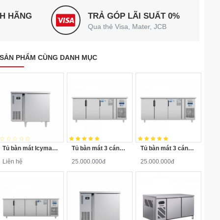
NH HÃNG
TRẢ GÓP LÃI SUẤT 0%
Qua thẻ Visa, Mater, JCB
SẢN PHẨM CÙNG DANH MỤC
Tủ bàn mát Icymax 1 cánh inox 900x750 ICR-1S097
Tủ bàn mát 3 cánh inox quạt gió Đức Minh BMQ.3MI1860 1.8M
Tủ bàn mát 3 cánh inox quạt gió BMQ.3MI1875 1.8M
Liên hệ
25.000.000đ
25.000.000đ