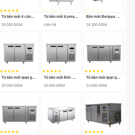
Tủ bàn mát 4 cánh inox quạt gió Đức Minh BMQ.4MI2260
Tủ bàn mát Icymax 1 cánh inox 900x600 ICR-1S096
Bàn mát Berjaya BS2DC4/Z 2 cánh dài 1.2m
28.500.000đ
Liên hệ
24.300.000đ
Tủ bàn mát quạt gió inox BMQ.2MI1260 1.2M
Tủ bàn mát Đức Minh quạt gió inox BMQ.2MI1275 1.2M
Tủ bàn mát quạt gió inox BMQ.2MI1560 1.5M
20.000.000đ
20.000.000đ
23.000.000đ