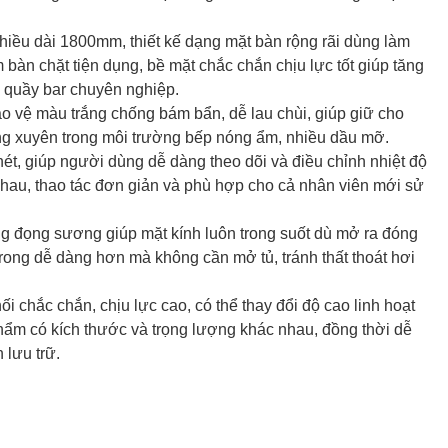
iều dài 1800mm, thiết kế dạng mặt bàn rộng rãi dùng làm
 bàn chặt tiện dụng, bề mặt chắc chắn chịu lực tốt giúp tăng
c quầy bar chuyên nghiệp.
ảo vệ màu trắng chống bám bẩn, dễ lau chùi, giúp giữ cho
ờng xuyên trong môi trường bếp nóng ẩm, nhiều dầu mỡ.
 nét, giúp người dùng dễ dàng theo dõi và điều chỉnh nhiệt độ
hau, thao tác đơn giản và phù hợp cho cả nhân viên mới sử
ng đọng sương giúp mặt kính luôn trong suốt dù mở ra đóng
rong dễ dàng hơn mà không cần mở tủ, tránh thất thoát hơi
hối chắc chắn, chịu lực cao, có thể thay đổi độ cao linh hoạt
ẩm có kích thước và trọng lượng khác nhau, đồng thời dễ
 lưu trữ.