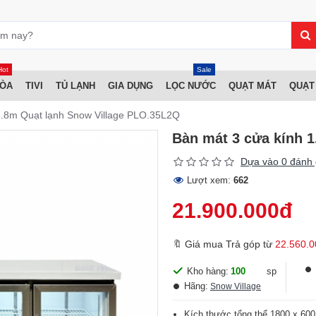
Hot
Sale
HÒA
TIVI
TỦ LẠNH
GIA DỤNG
LỌC NƯỚC
QUẠT MÁT
QUẠT
1.8m Quạt lạnh Snow Village PLO.35L2Q
Bàn mát 3 cửa kính 
Dựa vào 0 đánh 
Lượt xem:
662
21.900.000đ
🔖 Giá mua Trả góp từ
22.560.0
Kho hàng:
100
sp
Hãng:
Snow Village
Kích thước tổng thể 1800 x 600