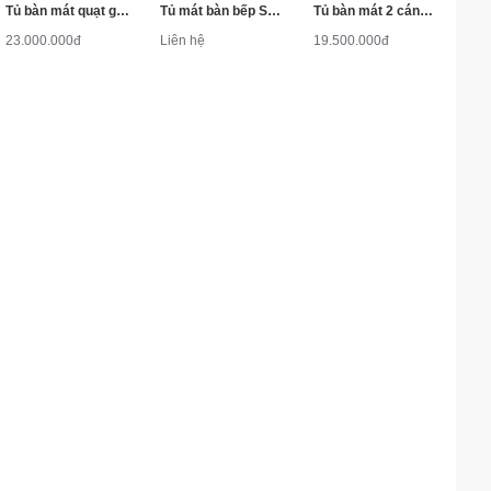
Tủ bàn mát quạt gió inox BMQ.2MI1575 1.5M
Tủ mát bàn bếp SKWI-15C2
Tủ bàn mát 2 cánh inox Nahaki NBM/2I-1200
23.000.000đ
Liên hệ
19.500.000đ