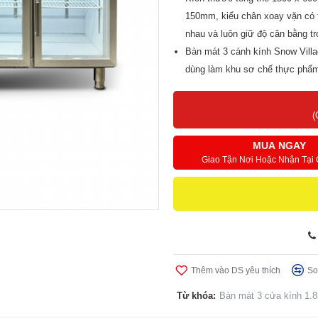
150mm, kiểu chân xoay vặn có th
nhau và luôn giữ độ cân bằng tr
Bàn mát 3 cánh kính Snow Villa
dùng làm khu sơ chế thực phẩm,
chịu lực tốt giúp tăng tính lin
Toàn bộ thân tủ được làm từ in
(
giữ cho thiết bị luôn sáng sạc
nhiều dầu mỡ.
MUA NGAY
Điều khiển điện tử có màn hình h
Giao Tận Nơi Hoặc Nhận Tại
chỉnh nhiệt độ chính xác theo 
cho cả nhân viên mới sử dụng.
Thêm vào DS yêu thích
So
Từ khóa:
Bàn mát 3 cửa kính 1.