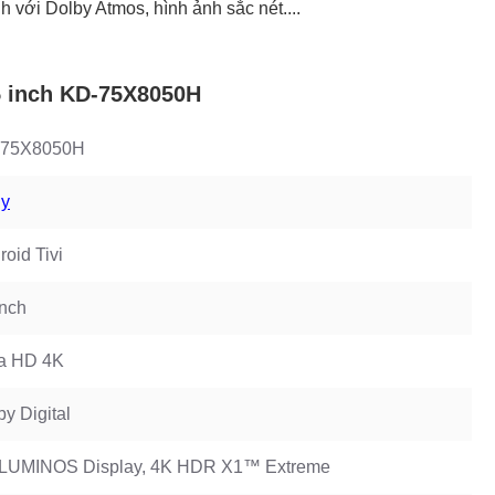
 với Dolby Atmos, hình ảnh sắc nét....
5 inch KD-75X8050H
-75X8050H
y
roid Tivi
inch
ra HD 4K
by Digital
LUMINOS Display, 4K HDR X1™ Extreme