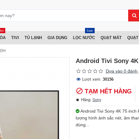
Hot
Sale
HÒA
TIVI
TỦ LẠNH
GIA DỤNG
LỌC NƯỚC
QUẠT MÁT
QUẠT
50H
Android Tivi Sony 4
Dựa vào 0 đánh 
Lượt xem:
30156
TẠM HẾT HÀNG
Hãng:
Sony
Android Tivi Sony 4K 75 inch 
lượng hình ảnh sắc nét, âm tha
dùng...