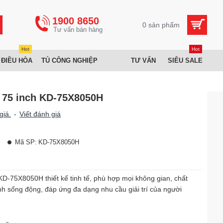
1900 8650
0 sản phẩm
Hot
Hot
 ĐIỀU HÒA
TỦ CÔNG NGHIỆP
TƯ VẤN
SIÊU SALE
K 75 inch KD-75X8050H
giá.
-
Viết đánh giá
Mã SP:
KD-75X8050H
KD-75X8050H thiết kế tinh tế, phù hợp mọi không gian, chất
nh sống động, đáp ứng đa dạng nhu cầu giải trí của người