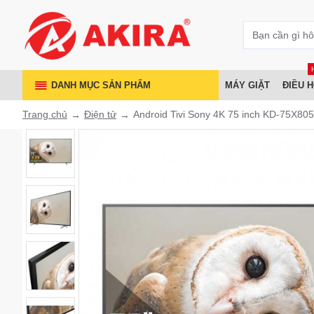
DANH MỤC SẢN PHẨM
MÁY GIẶT
ĐIỀU 
Trang chủ
Điện tử
Android Tivi Sony 4K 75 inch KD-75X80