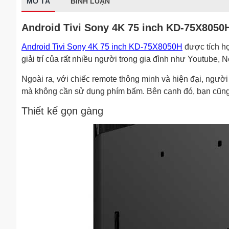
MÔ TẢ
BÌNH LUẬN
Android Tivi Sony 4K 75 inch KD-75X8050
Android Tivi Sony 4K 75 inch KD-75X8050H
được tích h
giải trí của rất nhiều người trong gia đình như Youtube, Ne
Ngoài ra, với chiếc remote thông minh và hiện đại, ngườ
mà không cần sử dụng phím bấm. Bên cạnh đó, bạn cũng có 
Thiết kế gọn gàng