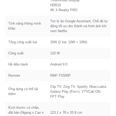
Triluminous Display
HDR10
4K X-Reality PRO
Trợ lý ảo Google Assistant, Chế độ tự
Tính năng thông minh
động tối ưu âm thành và hình ảnh khi
khác
xem Netflix
Tổng công suất loa
20W (2 loa: 10W + 10W)
Công suất
120 W
Hệ điều hành
Android 9.0
Remote
RMF-TX500P
Clip TV, Zing TV, Spotify, Nhaccuatui,
Ứng dụng có thể tải
Galaxy Play (Fim+), VTVCab ON,
thêm
FPT Play
Kích thước có chân,
đặt bàn (Ngang x Cao x
123.1 x 78 x 33.8 cm