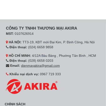
CÔNG TY TNHH THƯƠNG MẠI AKIRA
MST:
0107626914
HÀ NỘI:
TT3-19, KĐT mới Đại Kim, P. Định Công, Hà Nội
Điện thoại:
(024) 6658 9858
HỒ CHÍ MINH:
4/12A Bàu Bàng , Phường Tân Bình , HCM
Điện thoại:
(028) 6658 0203
Email:
dienmayakira@gmail.com
Khiếu nại dịch vụ:
0967 719 333
CHÍNH SÁCH