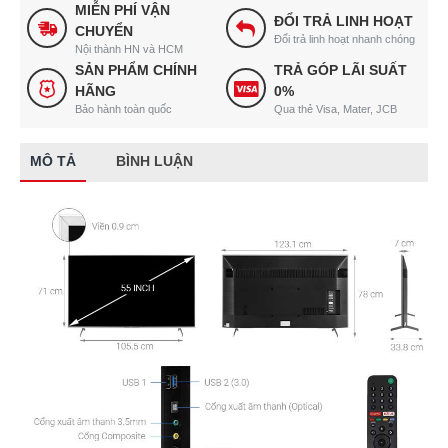
MIỄN PHÍ VẬN
ĐỔI TRẢ LINH HOẠT
CHUYỂN
Đổi trả linh hoạt nhanh chóng
Nội thành HN và HCM
SẢN PHẨM CHÍNH
TRẢ GÓP LÃI SUẤT
HÃNG
0%
Bảo hành toàn quốc
Qua thẻ Visa, Mater, JCB
MÔ TẢ
BÌNH LUẬN