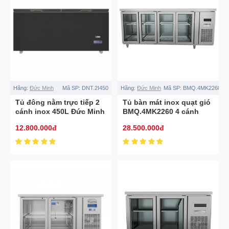
Hãng:
Đức Minh
Mã SP:
DNT.2I450
Hãng:
Đức Minh
Mã SP:
BMQ.4MK2260
Tủ đông nằm trực tiếp 2
Tủ bàn mát inox quạt gió
cánh inox 450L Đức Minh
BMQ.4MK2260 4 cánh
DNT.2I450
2.2M
12.800.000đ
28.500.000đ