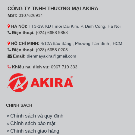
Hãng:
Đức Minh
Mã SP:
MDQ.2I600
Hãng:
Đức Minh
Mã SP:
DDQ.2K1100
Tủ mát đứng inox quạt
Tủ đông đứng 2 cánh
gió MDQ.2I600 2 cánh
kính quạt gió Đức Minh
DDQ.2K1100
23.500.000đ
44.500.000đ