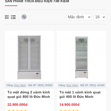
SẢN PHẨM THỎA ĐIỀU KIỆN TÌM KIẾM
Hãng:
Đức Minh
Mã SP:
MDQ.2K800
Hãng:
Đức Minh
Mã SP:
MDQ.1K400
Tủ mát đứng 2 cánh kính
Tủ mát 1 cánh kính quạt
quạt gió 800 lít Đức Minh
gió 400 lít Đức Minh
MDQ.2K800
MDQ.1K400
22.900.000đ
14.900.000đ