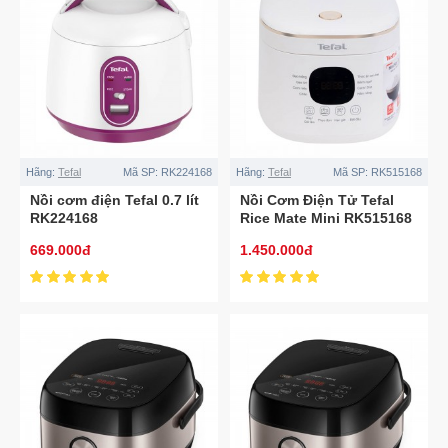
Hãng:
Tefal
Mã SP:
RK224168
Hãng:
Tefal
Mã SP:
RK515168
Nồi cơm điện Tefal 0.7 lít
Nồi Cơm Điện Tử Tefal
RK224168
Rice Mate Mini RK515168
0.7 Lít
669.000đ
1.450.000đ