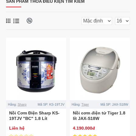
SẢN PHẨM THỎA ĐIỀU KIỆN TÌM KIẾM
Hãng:
Sharp
Mã SP:
KS-19TJV
Hãng:
Tiger
Mã SP:
JAX-S18W
Nồi Cơm Điện Sharp KS-
Nồi cơm điện tử Tiger 1.8
19TJV "BC" 1.8 Lít
lít JAX-S18W
Liên hệ
4.190.000đ