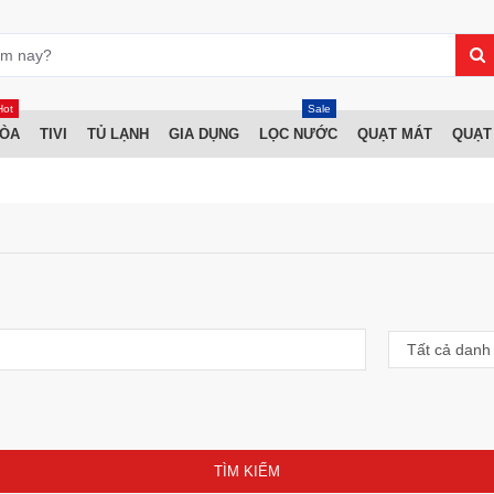
Hot
Sale
HÒA
TIVI
TỦ LẠNH
GIA DỤNG
LỌC NƯỚC
QUẠT MÁT
QUẠT
TÌM KIẾM