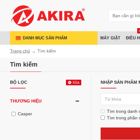
DANH MỤC SẢN PHẨM
MÁY GIẶT
ĐIỀU 
Trang chủ
Tìm kiếm
Tìm kiếm
BỘ LỌC
NHẬP SẢN PHẨM 
Xóa
THƯƠNG HIỆU
Tìm trong danh
Casper
Tìm trong phần 