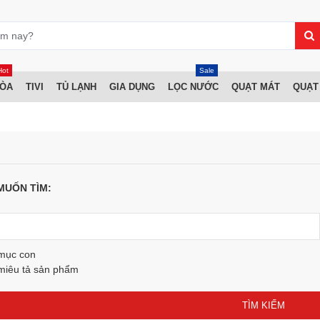
Hot
Sale
HÒA
TIVI
TỦ LẠNH
GIA DỤNG
LỌC NƯỚC
QUẠT MÁT
QUẠT
MUỐN TÌM:
 mục con
miêu tả sản phẩm
TÌM KIẾM