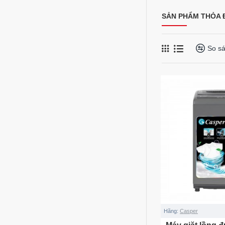
SẢN PHẨM THỎA Đ
So s
Hãng:
Casper