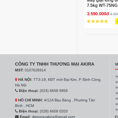
Máy giặt lồng 
7.5kg WT-75NG
3.590.000đ
4.99
CÔNG TY TNHH THƯƠNG MẠI AKIRA
V
MST:
0107626914
HÀ NỘI:
TT3-19, KĐT mới Đại Kim, P. Định Công,
Hà Nội
Điện thoại:
(024) 6658 9858
HỒ CHÍ MINH:
4/12A Bàu Bàng , Phường Tân
Bình , HCM
Điện thoại:
(028) 6658 0203
Email:
dienmayakira@gmail.com
C