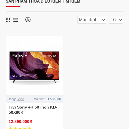
SẢN PHẨM THỎA ĐIỀU KIỆN TÌM KIẾM
Hãng:
Sony
Mã SP:
KD-50X80K
Tivi Sony 4K 50 inch KD-
50X80K
12.890.000đ