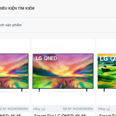
IỀU KIỆN TÌM KIẾM
ánh sản phẩm
ã SP:
65QNED80SRA
Hãng:
LG
Mã SP:
55QNED80SRA
Hãng:
LG