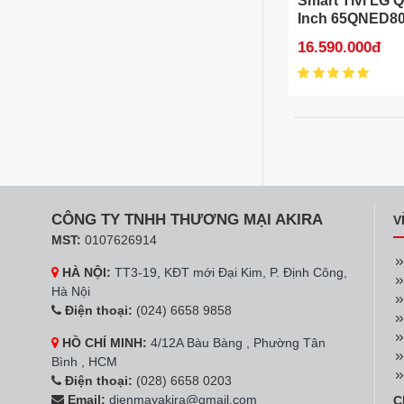
Smart Tivi LG 
Inch 65QNED8
16.590.000đ
CÔNG TY TNHH THƯƠNG MẠI AKIRA
V
MST:
0107626914
HÀ NỘI:
TT3-19, KĐT mới Đại Kim, P. Định Công,
Hà Nội
Điện thoại:
(024) 6658 9858
HỒ CHÍ MINH:
4/12A Bàu Bàng , Phường Tân
Bình , HCM
Điện thoại:
(028) 6658 0203
Email:
dienmayakira@gmail.com
C