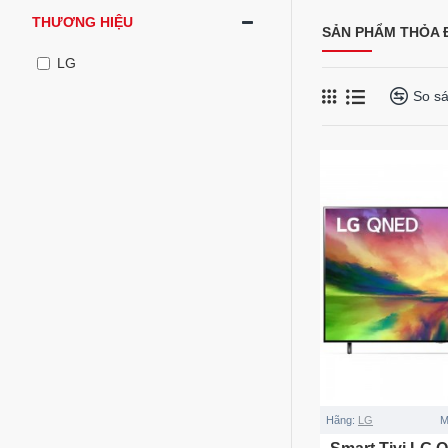
THƯƠNG HIỆU
SẢN PHẨM THỎA Đ
LG
So s
Hãng:
LG
M