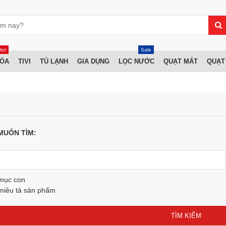
Hot
Sale
HÒA
TIVI
TỦ LẠNH
GIA DỤNG
LỌC NƯỚC
QUẠT MÁT
QUẠT
MUỐN TÌM:
 mục con
miêu tả sản phẩm
TÌM KIẾM