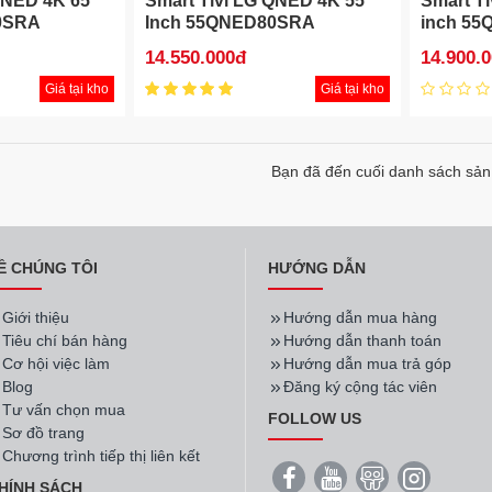
QNED 4K 65
Smart Tivi LG QNED 4K 55
Smart T
0SRA
Inch 55QNED80SRA
inch 5
14.550.000đ
14.900.
Giá tại kho
Giá tại kho
Bạn đã đến cuối danh sách sả
Ề CHÚNG TÔI
HƯỚNG DẪN
Giới thiệu
Hướng dẫn mua hàng
Tiêu chí bán hàng
Hướng dẫn thanh toán
Cơ hội việc làm
Hướng dẫn mua trả góp
Blog
Đăng ký cộng tác viên
Tư vấn chọn mua
FOLLOW US
Sơ đồ trang
Chương trình tiếp thị liên kết
HÍNH SÁCH