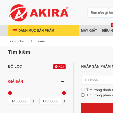
DANH MỤC SẢN PHẨM
MÁY GIẶT
ĐIỀU 
Trang chủ
Tìm kiếm
Tìm kiếm
BỘ LỌC
NHẬP SẢN PHẨM 
Xóa
GIÁ BÁN
Tìm trong danh
Tìm trong phần 
đ
đ