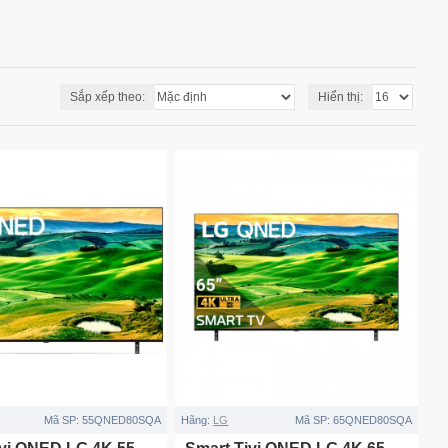
Sắp xếp theo:
Hiển thị:
Mã SP:
55QNED80SQA
Hãng:
LG
Mã SP:
65QNED80SQA