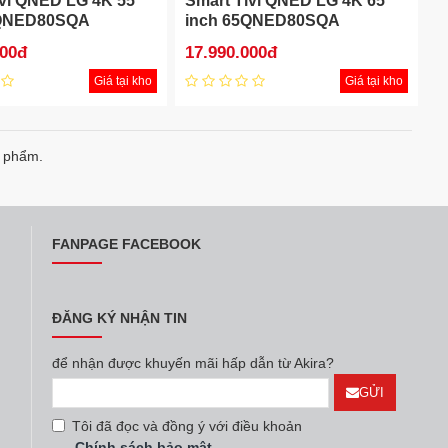
ivi QNED LG 4K 55
Smart Tivi QNED LG 4K 65
5QNED80SQA
inch 65QNED80SQA
000đ
17.990.000đ
Giá tại kho
Giá tại kho
n phẩm.
FANPAGE FACEBOOK
ĐĂNG KÝ NHẬN TIN
để nhận được khuyến mãi hấp dẫn từ Akira?
GỬI
Tôi đã đọc và đồng ý với điều khoản
Chính sách bảo mật