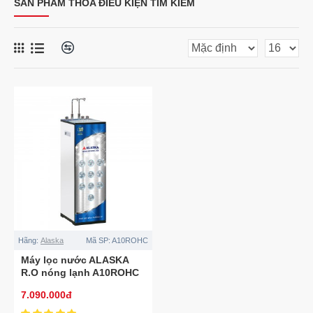
SẢN PHẨM THỎA ĐIỀU KIỆN TÌM KIẾM
Hãng:
Alaska
Mã SP:
A10ROHC
Máy lọc nước ALASKA
R.O nóng lạnh A10ROHC
7.090.000đ