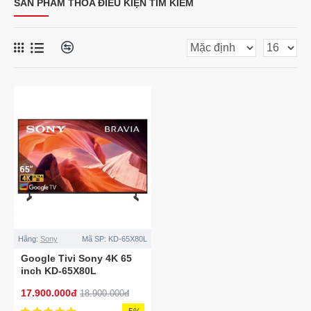
SẢN PHẨM THỎA ĐIỀU KIỆN TÌM KIẾM
Hãng:
Sony
Mã SP:
KD-65X80L
Google Tivi Sony 4K 65
inch KD-65X80L
17.900.000đ
18.900.000đ