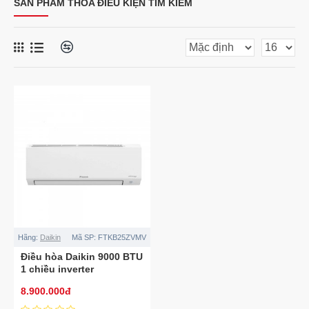
SẢN PHẨM THỎA ĐIỀU KIỆN TÌM KIẾM
Hãng:
Daikin
Mã SP:
FTKB25ZVMV
Điều hòa Daikin 9000 BTU
1 chiều inverter
FTKB25ZVMV
8.900.000đ