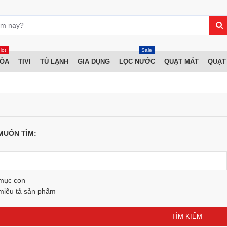
Hot
Sale
HÒA
TIVI
TỦ LẠNH
GIA DỤNG
LỌC NƯỚC
QUẠT MÁT
QUẠT
MUỐN TÌM:
 mục con
miêu tả sản phẩm
TÌM KIẾM