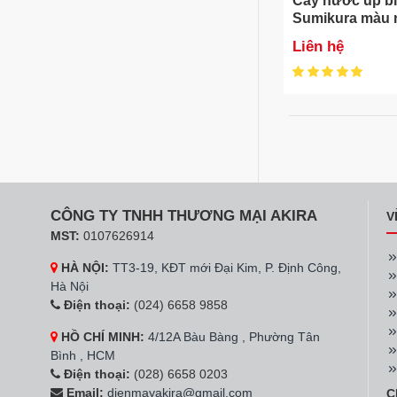
Cây nước úp b
Sumikura màu 
SKW-206C
Liên hệ
CÔNG TY TNHH THƯƠNG MẠI AKIRA
V
MST:
0107626914
HÀ NỘI:
TT3-19, KĐT mới Đại Kim, P. Định Công,
Hà Nội
Điện thoại:
(024) 6658 9858
HỒ CHÍ MINH:
4/12A Bàu Bàng , Phường Tân
Bình , HCM
Điện thoại:
(028) 6658 0203
Email:
dienmayakira@gmail.com
C