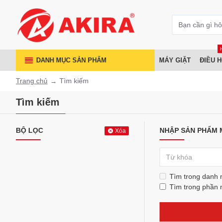
DANH MỤC SẢN PHẨM
MÁY GIẶT
ĐIỀU 
Trang chủ
Tìm kiếm
Tìm kiếm
BỘ LỌC
NHẬP SẢN PHẨM 
Xóa
Tìm trong danh
Tìm trong phần 