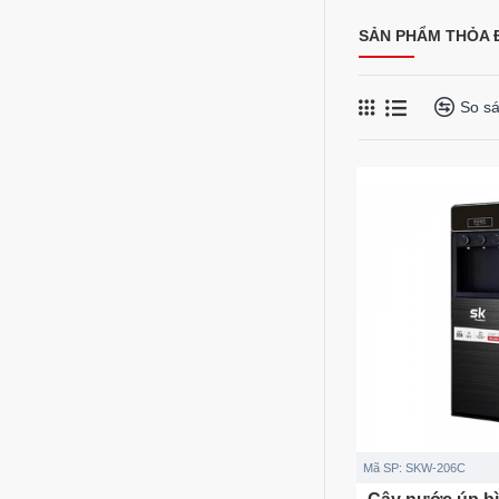
SẢN PHẨM THỎA Đ
So s
Mã SP:
SKW-206C