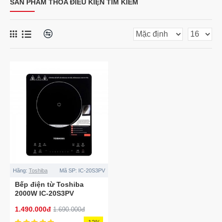
SẢN PHẨM THỎA ĐIỀU KIỆN TÌM KIẾM
Hãng:
Toshiba
Mã SP:
IC-20S3PV
Bếp điện từ Toshiba
2000W IC-20S3PV
1.490.000đ
1.690.000đ