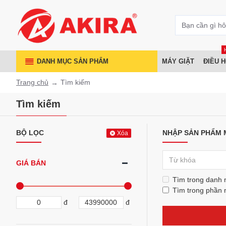
DANH MỤC SẢN PHẨM
MÁY GIẶT
ĐIỀU 
Trang chủ
Tìm kiếm
Tìm kiếm
BỘ LỌC
NHẬP SẢN PHẨM 
Xóa
GIÁ BÁN
Tìm trong danh
Tìm trong phần 
đ
đ