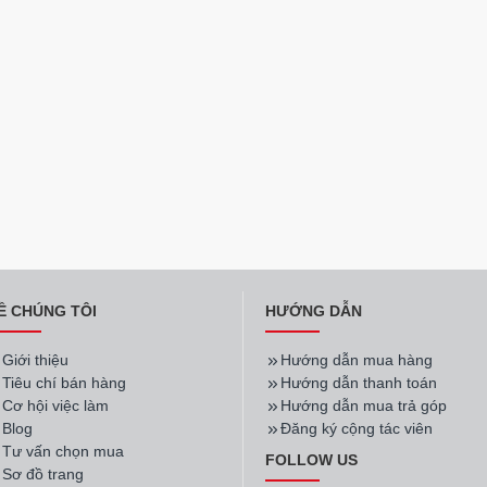
Ề CHÚNG TÔI
HƯỚNG DẪN
Giới thiệu
Hướng dẫn mua hàng
Tiêu chí bán hàng
Hướng dẫn thanh toán
Cơ hội việc làm
Hướng dẫn mua trả góp
Blog
Đăng ký cộng tác viên
Tư vấn chọn mua
FOLLOW US
Sơ đồ trang