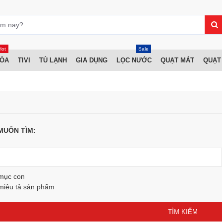
Hot
Sale
HÒA
TIVI
TỦ LẠNH
GIA DỤNG
LỌC NƯỚC
QUẠT MÁT
QUẠT
MUỐN TÌM:
 mục con
miêu tả sản phẩm
TÌM KIẾM