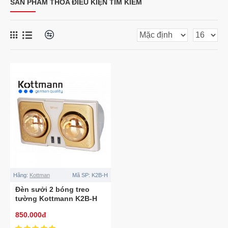
SẢN PHẨM THỎA ĐIỀU KIỆN TÌM KIẾM
Hãng:
Kottman
Mã SP:
K2B-H
Đèn sưởi 2 bóng treo
tường Kottmann K2B-H
850.000đ