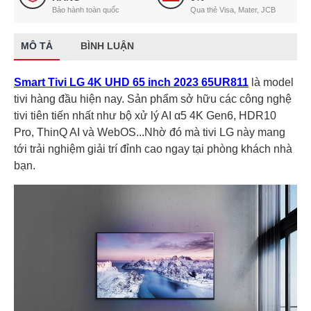
Bảo hành toàn quốc
Qua thẻ Visa, Mater, JCB
MÔ TẢ
BÌNH LUẬN
Smart Tivi LG 4K UHD 65 inch 2023 65UR811
là model
tivi hàng đầu hiện nay. Sản phẩm sở hữu các công nghệ
tivi tiên tiến nhất như bộ xử lý AI α5 4K Gen6, HDR10
Pro, ThinQ AI và WebOS...Nhờ đó mà tivi LG này mang
tới trải nghiệm giải trí đỉnh cao ngay tại phòng khách nhà
bạn.