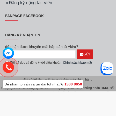
Đăng ký cộng tác viên
FANPAGE FACEBOOK
ĐĂNG KÝ NHẬN TIN
để nhận được khuyến mãi hấp dẫn từ Akira?
GỬI
Tôi đã đọc và đồng ý với điều khoản
Chính sách bảo mật
Akira Việt Nam – Phân phối điện máy chính hãng
Để nhận tư vấn và ưu đãi tốt nhất
1900 8650
Copyright © 2018 Công Ty TNHH Thương Mại Akira. Giấy chứng nhận ĐKKD số:
0107626914 do Sở KH & ĐT TP.Hà Nội cấp lần đầu ngày 08/11/2016. Giấy
chứng nhận đăng ký địa điểm kinh doanh do Sở Kế Hoạch & Đầu Tư TP.Hà Nội
cấp ngày 08/11/2016.