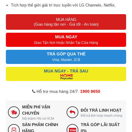
Tích hợp thế giới giải trí trực tuyến với LG Channels, Netflix,
Apple TV+ và Disney+
MUA HÀNG
(Giao hàng tận nơi - Giá tốt - An toàn)
MUA NGAY
Giao Tận Nơi Hoặc Nhận Tại Cửa Hàng
TRẢ GÓP QUA THẺ
Visa, Master, JCB
MUA NGAY - TRẢ SAU
Hỗ trợ mua hàng 24/7:
1900 8650
MIỄN PHÍ VẬN
ĐỔI TRẢ LINH HOẠT
CHUYỂN
Đổi trả linh hoạt nhanh chóng
Nội thành HN và HCM
SẢN PHẨM CHÍNH
TRẢ GÓP LÃI SUẤT
HÃNG
0%