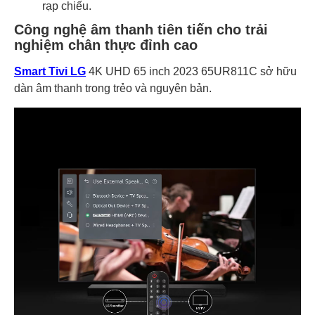
rạp chiếu.
Công nghệ âm thanh tiên tiến cho trải
nghiệm chân thực đỉnh cao
Smart Tivi LG
4K UHD 65 inch 2023 65UR811C sở hữu
dàn âm thanh trong trẻo và nguyên bản.