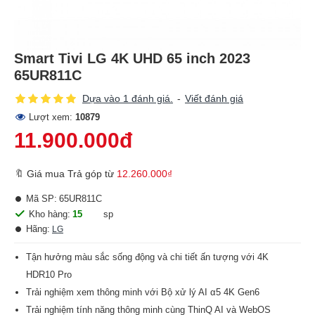
Smart Tivi LG 4K UHD 65 inch 2023
65UR811C
Dựa vào 1 đánh giá.
-
Viết đánh giá
Lượt xem:
10879
11.900.000đ
🔖 Giá mua Trả góp từ
12.260.000₫
Mã SP:
65UR811C
Kho hàng:
15
sp
Hãng:
LG
Tận hưởng màu sắc sống động và chi tiết ấn tượng với 4K
HDR10 Pro
Trải nghiệm xem thông minh với Bộ xử lý AI α5 4K Gen6
Trải nghiệm tính năng thông minh cùng ThinQ AI và WebOS