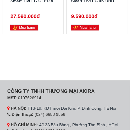
Smart Tivi LG OLED 4K 55 Inch OLED55C3PSA
Smart Tivi LG 4K UHD 55 inch 2023 55UR811
27.590.000đ
9.590.000đ
Mua hàng
Mua hàng
CÔNG TY TNHH THƯƠNG MẠI AKIRA
MST:
0107626914
HÀ NỘI:
TT3-19, KĐT mới Đại Kim, P. Định Công, Hà Nội
Điện thoại:
(024) 6658 9858
HỒ CHÍ MINH:
4/12A Bàu Bàng , Phường Tân Bình , HCM