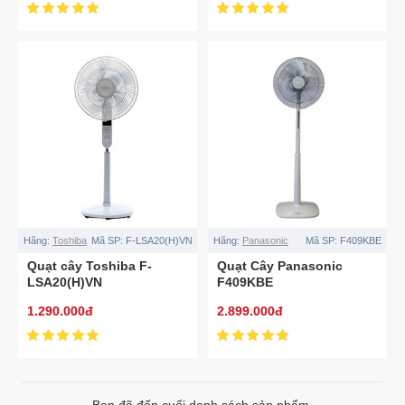
Hãng:
Toshiba
Mã SP:
F-LSA20(H)VN
Hãng:
Panasonic
Mã SP:
F409KBE
Quạt cây Toshiba F-
Quạt Cây Panasonic
LSA20(H)VN
F409KBE
1.290.000đ
2.899.000đ
Bạn đã đến cuối danh sách sản phẩm.