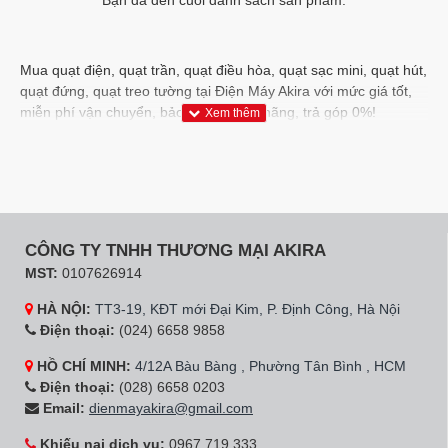
Mua quạt điện, quạt trần, quạt điều hòa, quạt sạc mini, quạt hút,
quạt đứng, quạt treo tường tại Điện Máy Akira với mức giá tốt,
miễn phí vận chuyển, bảo hành chính hãng, trả góp 0%!
CÔNG TY TNHH THƯƠNG MẠI AKIRA
MST:
0107626914
HÀ NỘI:
TT3-19, KĐT mới Đại Kim, P. Định Công, Hà Nội
Điện thoại:
(024) 6658 9858
HỒ CHÍ MINH:
4/12A Bàu Bàng , Phường Tân Bình , HCM
Điện thoại:
(028) 6658 0203
Email:
dienmayakira@gmail.com
Khiếu nại dịch vụ:
0967 719 333