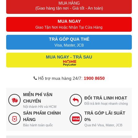
MUA HÀNG
(Giao hàng tận nơi - Giá tốt - An toàn)
MUA NGAY
Giao Tận Nơi Hoặc Nhận Tại Cửa Hàng
TRẢ GÓP QUA THẺ
Visa, Master, JCB
MUA NGAY - TRẢ SAU
Hỗ trợ mua hàng 24/7:
1900 8650
MIỄN PHÍ VẬN
ĐỔI TRẢ LINH HOẠT
CHUYỂN
Đổi trả linh hoạt nhanh chóng
Nội thành HN và HCM
SẢN PHẨM CHÍNH
TRẢ GÓP LÃI SUẤT
HÃNG
0%
Bảo hành toàn quốc
Qua thẻ Visa, Mater, JCB