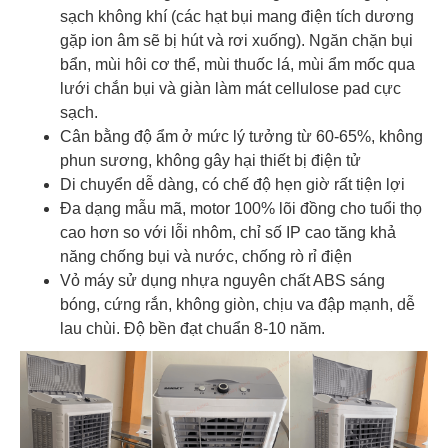
sạch không khí (các hạt bụi mang điện tích dương
gặp ion âm sẽ bị hút và rơi xuống). Ngăn chặn bụi
bẩn, mùi hôi cơ thể, mùi thuốc lá, mùi ẩm mốc qua
lưới chắn bụi và giàn làm mát cellulose pad cực
sạch.
Cân bằng độ ẩm ở mức lý tưởng từ 60-65%, không
phun sương, không gây hại thiết bị điện tử
Di chuyển dễ dàng, có chế độ hẹn giờ rất tiện lợi
Đa dạng mẫu mã, motor 100% lõi đồng cho tuổi thọ
cao hơn so với lỗi nhôm, chỉ số IP cao tăng khả
năng chống bụi và nước, chống rò rỉ điện
Vỏ máy sử dụng nhựa nguyên chất ABS sáng
bóng, cứng rắn, không giòn, chịu va đập mạnh, dễ
lau chùi. Độ bền đạt chuẩn 8-10 năm.