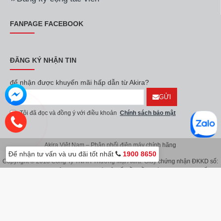
FANPAGE FACEBOOK
ĐĂNG KÝ NHẬN TIN
để nhận được khuyến mãi hấp dẫn từ Akira?
GỬI
Tôi đã đọc và đồng ý với điều khoản
Chính sách bảo mật
Akira Việt Nam – Phân phối điện máy chính hãng
Để nhận tư vấn và ưu đãi tốt nhất
1900 8650
Copyright © 2018 Công Ty TNHH Thương Mại Akira. Giấy chứng nhận ĐKKD số:
0107626914 do Sở KH & ĐT TP.Hà Nội cấp lần đầu ngày 08/11/2016. Giấy
chứng nhận đăng ký địa điểm kinh doanh do Sở Kế Hoạch & Đầu Tư TP.Hà Nội
cấp ngày 08/11/2016.