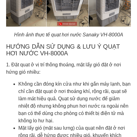
Hình ảnh thực tế quạt hơi nước Sanaky VH-8000A
HƯỚNG DẪN SỬ DỤNG & LƯU Ý QUẠT
HƠI NƯỚC VH-8000A
1. Đặt quạt ở vị trí thông thoáng, mặt lấy gió đặt ở nơi
hứng gió nhiều:
Không cần đóng kín cửa như khi gắn máy lạnh, bạn
chỉ cần đặt quạt ở nơi thoáng khí, rộng rãi, quạt sẽ
làm mát hiệu quả. Quạt sử dụng nước để giảm
nhiệt độ nhưng không phun hơi nước ra ngoài nên
bạn có thể dùng cho phòng có thiết bị điện tử mà
không lo hư hại.
Mặt lấy gió (mặt sau lưng) của quạt nên đặt ở nơi
rộng rãi, dễ hứng được nhiều gió, khuyến khích