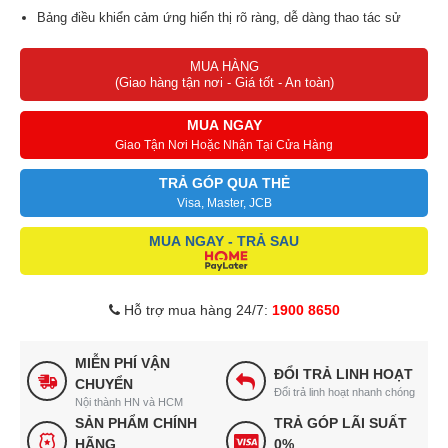
Bảng điều khiển cảm ứng hiển thị rõ ràng, dễ dàng thao tác sử
dụng
MUA HÀNG
Cài đặt thời gian nấu giúp người dùng chủ động thời gian sử dụng
(Giao hàng tận nơi - Giá tốt - An toàn)
Bảo hành 12 tháng
MUA NGAY
Giao Tận Nơi Hoặc Nhận Tại Cửa Hàng
TRẢ GÓP QUA THẺ
Visa, Master, JCB
MUA NGAY - TRẢ SAU
Hỗ trợ mua hàng 24/7:
1900 8650
MIỄN PHÍ VẬN
ĐỔI TRẢ LINH HOẠT
CHUYỂN
Đổi trả linh hoạt nhanh chóng
Nội thành HN và HCM
SẢN PHẨM CHÍNH
TRẢ GÓP LÃI SUẤT
HÃNG
0%