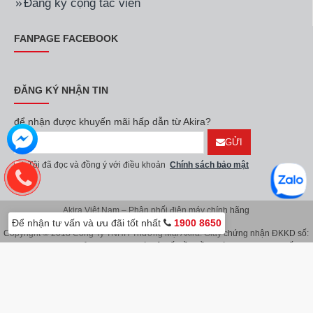
Đăng ký cộng tác viên
FANPAGE FACEBOOK
ĐĂNG KÝ NHẬN TIN
để nhận được khuyến mãi hấp dẫn từ Akira?
GỬI
Tôi đã đọc và đồng ý với điều khoản
Chính sách bảo mật
Akira Việt Nam – Phân phối điện máy chính hãng
Để nhận tư vấn và ưu đãi tốt nhất
1900 8650
Copyright © 2018 Công Ty TNHH Thương Mại Akira. Giấy chứng nhận ĐKKD số:
0107626914 do Sở KH & ĐT TP.Hà Nội cấp lần đầu ngày 08/11/2016. Giấy
chứng nhận đăng ký địa điểm kinh doanh do Sở Kế Hoạch & Đầu Tư TP.Hà Nội
cấp ngày 08/11/2016.