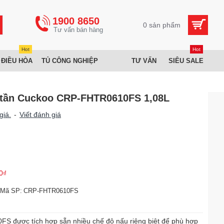
1900 8650
0 sản phẩm
Hot
Hot
 ĐIỀU HÒA
TỦ CÔNG NGHIỆP
TƯ VẤN
SIÊU SALE
 tần Cuckoo CRP-FHTR0610FS 1,08L
giá.
-
Viết đánh giá
0₫
Mã SP:
CRP-FHTR0610FS
 được tích hợp sẵn nhiều chế độ nấu riêng biệt để phù hợp