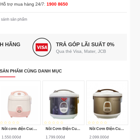
Hỗ trợ mua hàng 24/7:
1900 8650
 sánh sản phẩm
NH HÃNG
TRẢ GÓP LÃI SUẤT 0%
Qua thẻ Visa, Mater, JCB
SẢN PHẨM CÙNG DANH MỤC
Nồi cơm điện Cuckoo CR0632 1 lít
Nồi Cơm Điện Cuckoo CR1032 2 Lít
Nồi Cơm Điện Cuckoo CR-1413 2.5L
1.550.000đ
1.799.000đ
2.099.000đ