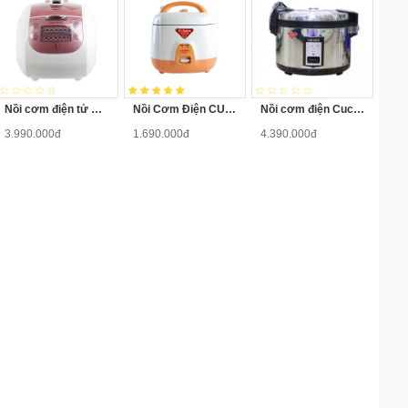
Nồi cơm điện tử Cuckoo CRPG1015MP 1.8 Lít
Nồi Cơm Điện CUCKOO CR0331 0.5L
Nồi cơm điện Cuckoo CR3521S 6.3 Lít
3.990.000đ
1.690.000đ
4.390.000đ