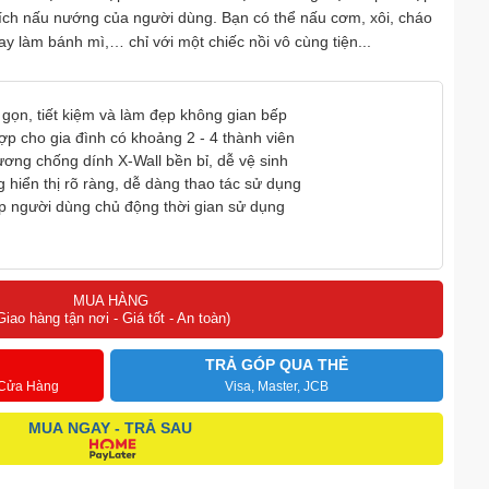
hích nấu nướng của người dùng. Bạn có thể nấu cơm, xôi, cháo
 làm bánh mì,… chỉ với một chiếc nồi vô cùng tiện...
 gọn, tiết kiệm và làm đẹp không gian bếp
hợp cho gia đình có khoảng 2 - 4 thành viên
ơng chống dính X-Wall bền bỉ, dễ vệ sinh
 hiển thị rõ ràng, dễ dàng thao tác sử dụng
úp người dùng chủ động thời gian sử dụng
MUA HÀNG
Giao hàng tận nơi - Giá tốt - An toàn)
TRẢ GÓP QUA THẺ
 Cửa Hàng
Visa, Master, JCB
MUA NGAY - TRẢ SAU