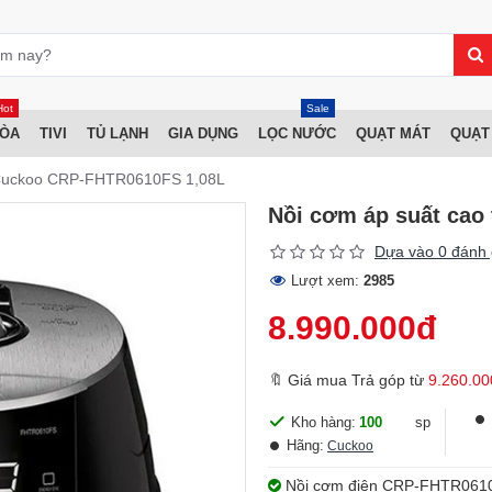
Hot
Sale
HÒA
TIVI
TỦ LẠNH
GIA DỤNG
LỌC NƯỚC
QUẠT MÁT
QUẠT
n Cuckoo CRP-FHTR0610FS 1,08L
Nồi cơm áp suất cao
Dựa vào 0 đánh 
Lượt xem:
2985
8.990.000đ
🔖 Giá mua Trả góp từ
9.260.00
Kho hàng:
100
sp
Hãng:
Cuckoo
Nồi cơm điện CRP-FHTR0610FS