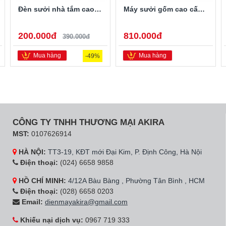
Đèn sưởi nhà tắm cao cấp H&E Cook HE02D
Máy sưởi gốm cao cấp CREEN CR-H28DT
200.000đ
810.000đ
390.000đ
Mua hàng
Mua hàng
-49%
CÔNG TY TNHH THƯƠNG MẠI AKIRA
MST:
0107626914
HÀ NỘI:
TT3-19, KĐT mới Đại Kim, P. Định Công, Hà Nội
Điện thoại:
(024) 6658 9858
HỒ CHÍ MINH:
4/12A Bàu Bàng , Phường Tân Bình , HCM
Điện thoại:
(028) 6658 0203
Email:
dienmayakira@gmail.com
Khiếu nại dịch vụ:
0967 719 333