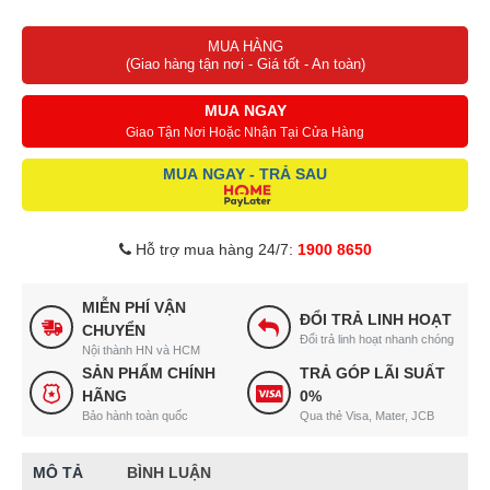
Trọng lượng: 2.4 kg
MUA HÀNG
Bảo hành Lỗi đổi mới trong 12 tháng
(Giao hàng tận nơi - Giá tốt - An toàn)
Xuất sứ: Trung Quốc
MUA NGAY
Giao Tận Nơi Hoặc Nhận Tại Cửa Hàng
MUA NGAY - TRẢ SAU
Hỗ trợ mua hàng 24/7:
1900 8650
MIỄN PHÍ VẬN
ĐỔI TRẢ LINH HOẠT
CHUYỂN
Đổi trả linh hoạt nhanh chóng
Nội thành HN và HCM
SẢN PHẨM CHÍNH
TRẢ GÓP LÃI SUẤT
HÃNG
0%
Bảo hành toàn quốc
Qua thẻ Visa, Mater, JCB
MÔ TẢ
BÌNH LUẬN