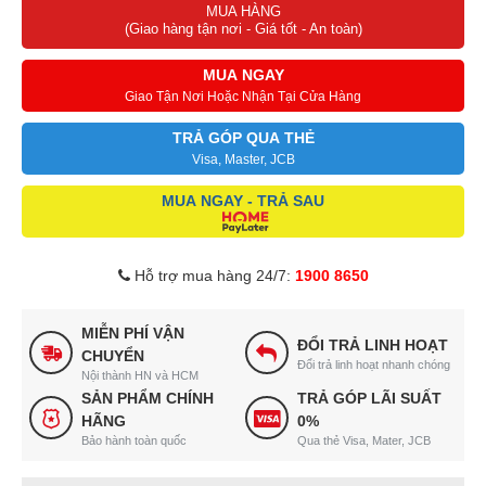
MUA HÀNG
(Giao hàng tận nơi - Giá tốt - An toàn)
MUA NGAY
Giao Tận Nơi Hoặc Nhận Tại Cửa Hàng
TRẢ GÓP QUA THẺ
Visa, Master, JCB
MUA NGAY - TRẢ SAU
Hỗ trợ mua hàng 24/7:
1900 8650
MIỄN PHÍ VẬN
ĐỔI TRẢ LINH HOẠT
CHUYỂN
Đổi trả linh hoạt nhanh chóng
Nội thành HN và HCM
SẢN PHẨM CHÍNH
TRẢ GÓP LÃI SUẤT
HÃNG
0%
Bảo hành toàn quốc
Qua thẻ Visa, Mater, JCB