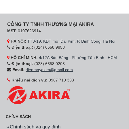
CÔNG TY TNHH THƯƠNG MẠI AKIRA
MST:
0107626914
HÀ NỘI:
TT3-19, KĐT mới Đại Kim, P. Định Công, Hà Nội
Điện thoại:
(024) 6658 9858
HỒ CHÍ MINH:
4/12A Bàu Bàng , Phường Tân Bình , HCM
Điện thoại:
(028) 6658 0203
Email:
dienmayakira@gmail.com
Khiếu nại dịch vụ:
0967 719 333
CHÍNH SÁCH
Chính sách và quy định