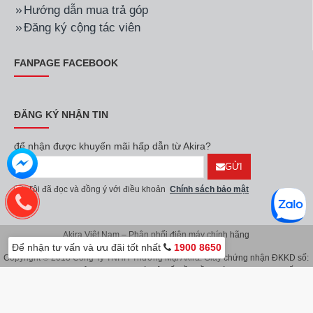
Hướng dẫn mua trả góp
Đăng ký cộng tác viên
FANPAGE FACEBOOK
ĐĂNG KÝ NHẬN TIN
để nhận được khuyến mãi hấp dẫn từ Akira?
GỬI
Tôi đã đọc và đồng ý với điều khoản
Chính sách bảo mật
Akira Việt Nam – Phân phối điện máy chính hãng
Để nhận tư vấn và ưu đãi tốt nhất
1900 8650
Copyright © 2018 Công Ty TNHH Thương Mại Akira. Giấy chứng nhận ĐKKD số:
0107626914 do Sở KH & ĐT TP.Hà Nội cấp lần đầu ngày 08/11/2016. Giấy
chứng nhận đăng ký địa điểm kinh doanh do Sở Kế Hoạch & Đầu Tư TP.Hà Nội
cấp ngày 08/11/2016.