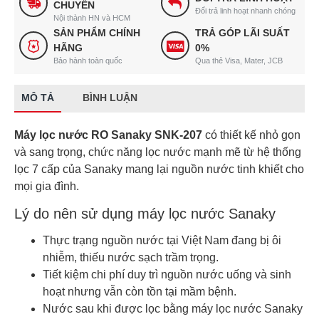
CHUYỂN
Đổi trả linh hoạt nhanh chóng
Nội thành HN và HCM
SẢN PHẨM CHÍNH
TRẢ GÓP LÃI SUẤT
HÃNG
0%
Bảo hành toàn quốc
Qua thẻ Visa, Mater, JCB
MÔ TẢ
BÌNH LUẬN
Máy lọc nước RO Sanaky SNK-207
có thiết kế nhỏ gọn
và sang trọng, chức năng lọc nước mạnh mẽ từ hệ thống
lọc 7 cấp của Sanaky mang lại nguồn nước tinh khiết cho
mọi gia đình.
Lý do nên sử dụng máy lọc nước Sanaky
Thực trạng nguồn nước tại Việt Nam đang bị ôi
nhiễm, thiếu nước sạch trầm trọng.
Tiết kiệm chi phí duy trì nguồn nước uống và sinh
hoạt nhưng vẫn còn tồn tại mầm bệnh.
Nước sau khi được lọc bằng máy lọc nước Sanaky