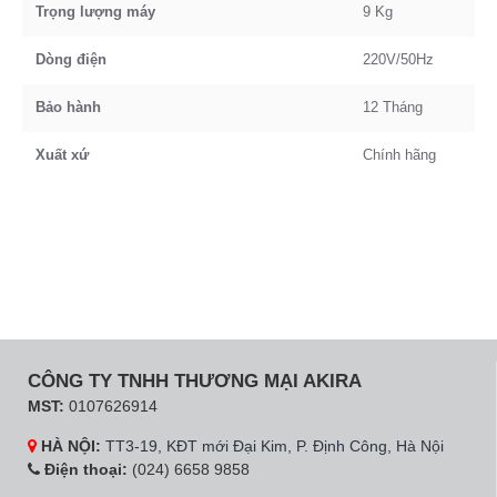
Trọng lượng máy
9 Kg
Dòng điện
220V/50Hz
Bảo hành
12 Tháng
Xuất xứ
Chính hãng
CÔNG TY TNHH THƯƠNG MẠI AKIRA
MST:
0107626914
HÀ NỘI:
TT3-19, KĐT mới Đại Kim, P. Định Công, Hà Nội
Điện thoại:
(024) 6658 9858