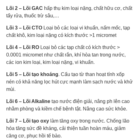
Lõi 2 – Lõi GAC
hấp thụ kim loại nặng, chất hữu cơ, chất
tẩy rửa, thuốc trừ sâu,…
Lõi 3 – Lõi CTO
Loại bỏ các loại vi khuẩn, nấm mốc, tạp
chất khô, kim loại nặng có kích thước >1 micromet
Lõi 4 – Lõi RO
Loại bỏ các tạp chất có kích thước >
0.0001 micromet như chất rắn, khí hòa tan trong nước,
các ion kim loại, kim loại nặng, vi khuẩn.
Lõi 5 – Lõi tạo khoáng
. Cấu tạo từ than hoạt tính xốp
nén có khả năng lọc hút cực mạnh làm sạch nước và khử
mùi.
Lõi 6 – Lõi Alkaline
tạo nước điện giải, nâng ph lên cao
nhằm phòng và kiềm chế bệnh tật. Nâng cao sức khỏe.
Lõi 7 – Lõi tạo oxy
làm tăng oxy trong nước. Chống lão
hóa tăng sức đề kháng, cải thiện tuần hoàn máu, giảm
căng cơ, phục hồi tế bào.