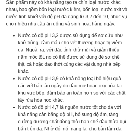
Sản phẩm này có khả năng tạo ra chín loại nước khác
nhau, bao gồm bốn loại nước kiềm, bốn loại nước axit và
nước tinh khiết với độ pH đa dạng từ 3,2 đến 10, phục vụ
cho nhiều nhu cầu ăn uống và sinh hoạt hàng ngày.
Nước có độ pH 3,2 được sử dụng để sơ cứu như
khử trùng, cầm máu cho vết thương hoặc trị viêm
da. Ngoài ra, với đặc tính khử mùi và giảm thiểu
nấm mốc tốt, nó có thể được sử dụng để sơ chế
thịt, cá hoặc dao thớt cùng các vật dụng nhà bếp
khác.
Nước có độ pH 3,9 có khả năng loại bỏ hiệu quả
các vết bẩn lâu ngày do dầu mỡ hoặc oxy hóa tại
khu vực bếp, đảm bảo an toàn hơn so với các chất
tẩy rửa hóa học khác.
Nước có độ pH 4,7 là nguồn nước tốt cho da với
khả năng cân bằng độ pH, bổ sung độ ẩm, tăng
cường dưỡng chất đồng thời hạn chế dầu thừa bụi
bẩn trên da. Nhờ đó, nó mang lại cho bàn làm da