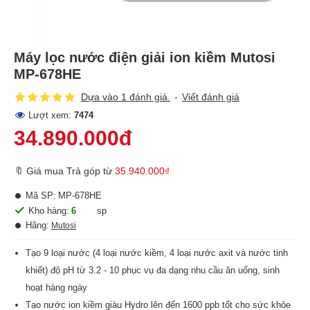
Máy lọc nước điện giải ion kiềm Mutosi
MP-678HE
Dựa vào 1 đánh giá.
-
Viết đánh giá
Lượt xem:
7474
34.890.000đ
🔖 Giá mua Trả góp từ
35.940.000₫
Mã SP:
MP-678HE
Kho hàng:
6
sp
Hãng:
Mutosi
Tạo 9 loại nước (4 loại nước kiềm, 4 loại nước axit và nước tinh
khiết) độ pH từ 3.2 - 10 phục vụ đa dạng nhu cầu ăn uống, sinh
hoạt hàng ngày
Tạo nước ion kiềm giàu Hydro lên đến 1600 ppb tốt cho sức khỏe