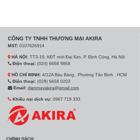
CÔNG TY TNHH THƯƠNG MẠI AKIRA
MST:
0107626914
HÀ NỘI:
TT3-19, KĐT mới Đại Kim, P. Định Công, Hà Nội
Điện thoại:
(024) 6658 9858
HỒ CHÍ MINH:
4/12A Bàu Bàng , Phường Tân Bình , HCM
Điện thoại:
(028) 6658 0203
Email:
dienmayakira@gmail.com
Khiếu nại dịch vụ:
0967 719 333
CHÍNH SÁCH