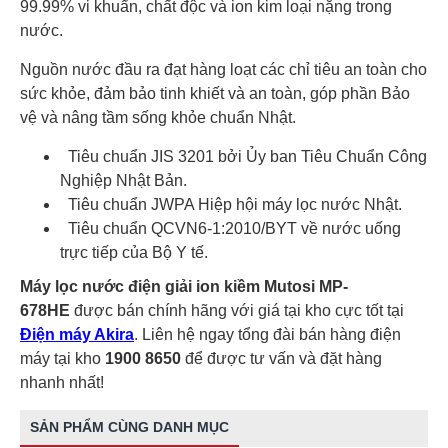
99.99% vi khuẩn, chất độc và ion kim loại nặng trong
nước.
Nguồn nước đầu ra đạt hàng loạt các chỉ tiêu an toàn cho
sức khỏe, đảm bảo tinh khiết và an toàn, góp phần Bảo
vệ và nâng tầm sống khỏe chuẩn Nhật.
Tiêu chuẩn JIS 3201 bởi Ủy ban Tiêu Chuẩn Công
Nghiệp Nhật Bản.
Tiêu chuẩn JWPA Hiệp hội máy lọc nước Nhật.
Tiêu chuẩn QCVN6-1:2010/BYT về nước uống
trực tiếp của Bộ Y tế.
Máy lọc nước điện giải ion kiềm Mutosi MP-
678HE
được bán chính hãng với giá tại kho cực tốt tại
Điện máy Akira
. Liên hệ ngay tổng đài bán hàng điện
máy tại kho
1900 8650
để được tư vấn và đặt hàng
nhanh nhất!
SẢN PHẨM CÙNG DANH MỤC