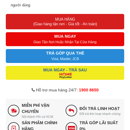
người dùng
Chỉ số ORP lên tới - 800 mV chống oxi hóa, ngăn ngừa lão hóa
MUA HÀNG
Tính năng thông minh: tự động vệ sinh tấm điện cực, tăng tuổi thọ
(Giao hàng tận nơi - Giá tốt - An toàn)
máy, tự động cảnh báo thay lõi
Màn hình LED LCD hiển thị mức nước, độ pH, ORP của nước,
MUA NGAY
tuổi thọ lõi
Giao Tận Nơi Hoặc Nhận Tại Cửa Hàng
Điều khiển cảm ứng hiện đại, thao tác dễ dàng
TRẢ GÓP QUA THẺ
Visa, Master, JCB
MUA NGAY - TRẢ SAU
Hỗ trợ mua hàng 24/7:
1900 8650
MIỄN PHÍ VẬN
ĐỔI TRẢ LINH HOẠT
CHUYỂN
Đổi trả linh hoạt nhanh chóng
Nội thành HN và HCM
SẢN PHẨM CHÍNH
TRẢ GÓP LÃI SUẤT
HÃNG
0%