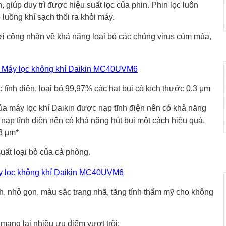
 giúp duy trì được hiệu suất lọc của phin. Phin lọc luôn
 luồng khí sạch thổi ra khỏi máy.
ới công nhận về khả năng loại bỏ các chủng virus cúm mùa,
 tĩnh điện, loại bỏ 99,97% các hạt bụi có kích thước 0.3 μm
a máy lọc khí Daikin được nạp tĩnh điện nên có khả năng
 nạp tĩnh điện nên có khả năng hút bụi một cách hiệu quả,
.3 µm*
suất loại bỏ của cả phòng.
nh, nhỏ gọn, màu sắc trang nhã, tăng tính thẩm mỹ cho không
 mang lại nhiều ưu điểm vượt trội: