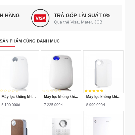
NH HÃNG
TRẢ GÓP LÃI SUẤT 0%
Qua thẻ Visa, Mater, JCB
SẢN PHẨM CÙNG DANH MỤC
Máy lọc không khí Coway AP-0509DH ( JERU )
Máy lọc không khí Coway AP-1009CH ( NAMSAN )
Máy lọc không khí Coway AP-1008CH (SWAN)
5.100.000đ
7.225.000đ
8.990.000đ