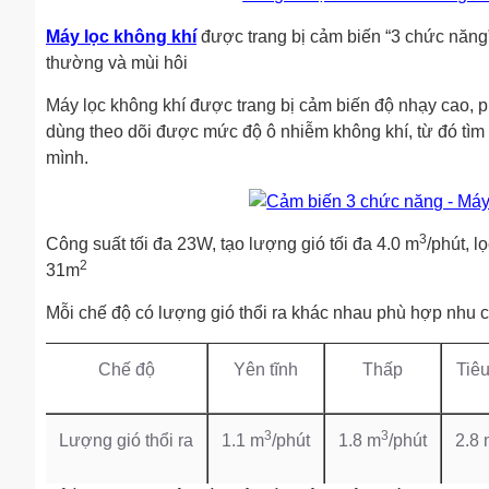
Máy lọc không khí
được trang bị cảm biến “3 chức năng”
thường và mùi hôi
Máy lọc không khí được trang bị cảm biến độ nhạy cao, p
dùng theo dõi được mức độ ô nhiễm không khí, từ đó tì
mình.
3
Công suất tối đa 23W, tạo lượng gió tối đa 4.0 m
/phút, l
2
31m
Mỗi chế độ có lượng gió thổi ra khác nhau phù hợp nhu 
Chế độ
Yên tĩnh
Thấp
Tiê
3
3
Lượng gió thổi ra
1.1 m
/phút
1.8 m
/phút
2.8