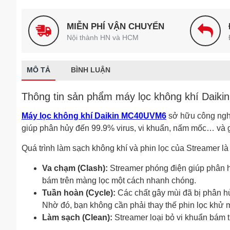
MIỄN PHÍ VẬN CHUYỂN
Nội thành HN và HCM
MÔ TẢ
BÌNH LUẬN
Thông tin sản phẩm máy lọc không khí Dai
Máy lọc không khí Daikin MC40UVM6
sở hữu công ngh
giúp phân hủy đến 99.9% virus, vi khuẩn, nấm mốc… và gi
Quá trình làm sạch không khí và phin lọc của Streamer là
Va chạm (Clash):
Streamer phóng điện giúp phân h
bám trên màng lọc một cách nhanh chóng.
Tuần hoàn (Cycle):
Các chất gây mùi đã bị phân hủ
Nhờ đó, bạn không cần phải thay thế phin lọc khử 
Làm sạch (Clean):
Streamer loại bỏ vi khuẩn bám t