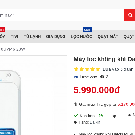
Hot
Sale
HÒA
TIVI
TỦ LẠNH
GIA DỤNG
LỌC NƯỚC
QUẠT MÁT
QUẠT
MC40UVM6 23W
Máy lọc không khí 
Dựa vào 3 đánh 
Lượt xem:
4012
5.990.000đ
🔖 Giá mua Trả góp từ
6.170.00
Kho hàng:
29
sp
Hãng:
Daikin
Máy lọc không khí Daikin MC4