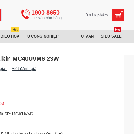
1900 8650
0 sản phẩm
Hot
Hot
 ĐIỀU HÒA
TỦ CÔNG NGHIỆP
TƯ VẤN
SIÊU SALE
Daikin MC40UVM6 23W
giá.
-
Viết đánh giá
0₫
Mã SP:
MC40UVM6
0UVM6 phù hợp cho phòng đến 31m2