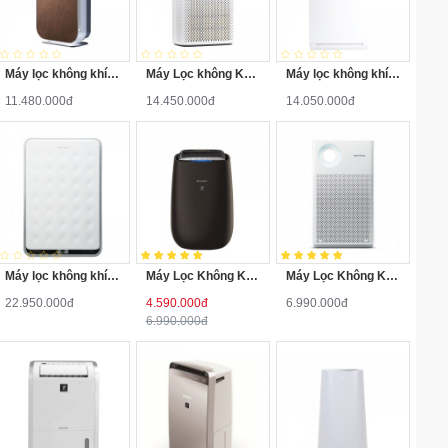
Máy lọc không khí Coway AP-1008DH ( COWBOY )
Máy Lọc không Khí COWAY AP-1516D ( STORM )
Máy lọc không khí Coway APM-1010DH (HERO)
11.480.000đ
14.450.000đ
14.050.000đ
Máy lọc không khí Coway AP-3008FHH (TUBA)
Máy Lọc Không Khí Sharp FP-J50V-H
Máy Lọc Không Khí Coway AP-1018F
22.950.000đ
4.590.000đ
6.990.000đ
6.990.000đ