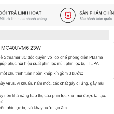
ĐỔI TRẢ LINH HOẠT
SẢN PHẨM CHÍ
Đổi trả linh hoạt nhanh chóng
Bảo hành toàn quốc
kin MC40UVM6 23W
ệ Streamer 3C độc quyền với cơ chế phóng điện Plasma
úp phục hồi hiệu suất phin lọc mùi, phin lọc bụi HEPA
 một chu trình tuần hoàn khép kín gồm 3 bước:
ủy virus, vi khuẩn, nấm mốc, các chất gây dị ứng, gây mùi
y nên khả năng hấp thụ của phin lọc khử mùi được tái tạo.
mùi.
rên phin lọc bụi và khay nước tạo ẩm.