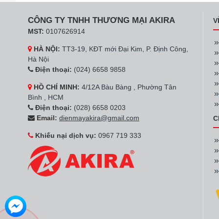
CÔNG TY TNHH THƯƠNG MẠI AKIRA
V
MST:
0107626914
HÀ NỘI:
TT3-19, KĐT mới Đại Kim, P. Định Công,
Hà Nội
Điện thoại:
(024) 6658 9858
HỒ CHÍ MINH:
4/12A Bàu Bàng , Phường Tân
Bình , HCM
Điện thoại:
(028) 6658 0203
Email:
dienmayakira@gmail.com
C
Khiếu nại dịch vụ:
0967 719 333