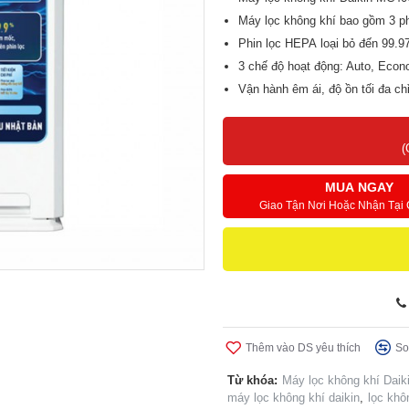
Máy lọc không khí bao gồm 3 phi
Phin lọc HEPA loại bỏ đến 99.9
3 chế độ hoạt động: Auto, Econ
Vận hành êm ái, độ ồn tối đa c
Tính năng tự khởi động sau khi 
(
MUA NGAY
Giao Tận Nơi Hoặc Nhận Tại
Thêm vào DS yêu thích
So
Từ khóa:
Máy lọc không khí Da
máy lọc không khí daikin
,
lọc khô