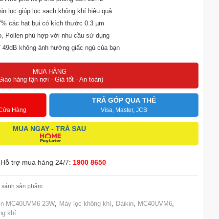
n lọc giúp lọc sạch không khí hiệu quả
7% các hạt bụi có kích thước 0.3 µm
o, Pollen phù hợp với nhu cầu sử dụng
hỉ 49dB không ảnh hưởng giấc ngủ của bạn
mất điện giúp việc lọc khí không gián đoạn
MUA HÀNG
Giao hàng tận nơi - Giá tốt - An toàn)
TRẢ GÓP QUA THẺ
 Cửa Hàng
Visa, Master, JCB
MUA NGAY - TRẢ SAU
Hỗ trợ mua hàng 24/7:
1900 8650
 sánh sản phẩm
ikin MC40UVM6 23W
,
Máy lọc không khí
,
Daikin
,
MC40UVM6
,
ng khí