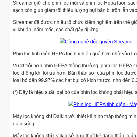
Streamer giữ cho phin lọc mùi và phin lọc Hepa luôn sạch,
sạch còn giúp giảm tối thiểu lượng bụi bẩn bị trộn lẫn vào
Streamer đã được nhiều tổ chức kiểm nghiệm trên thế gi
vi khuẩn, nấm mốc, các chất gây dị ứng.
Phin lọc tĩnh điện HEPA lọc bụi hiệu quả hơn nhờ vào lực
Vượt trội hơn phin HEPA thông thường, phin lọc HEPA củ
lọc không khí tối ưu hơn. Bản thân sợi của phin lọc được
loại bỏ đến 99.97% các hạt bụi có kích thước nhỏ đến 0
(*) Đây là hiệu suất loại bỏ của phin lọc không phải hiệu 
Máy lọc không khí Daikin với thiết kế hình tháp thông mi
gian sống
Máy lọc không khí Daikin sở hữu thiết kế dạng tháp, giúp