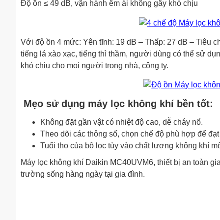
Độ ồn ≤ 49 dB, vận hành êm ái không gây khó chịu
Với độ ồn 4 mức: Yên tĩnh: 19 dB – Thấp: 27 dB – Tiêu 
tiếng lá xào xạc, tiếng thì thầm, người dùng có thể sử 
khó chịu cho mọi người trong nhà, công ty.
Mẹo sử dụng máy lọc không khí bền tốt:
Không đặt gần vật có nhiệt độ cao, dễ cháy nổ.
Theo dõi các thông số, chọn chế độ phù hợp để đạt h
Tuổi thọ của bộ lọc tùy vào chất lượng không khí mô
Máy lọc không khí Daikin MC40UVM6, thiết bị an toàn gia
trường sống hàng ngày tại gia đình.