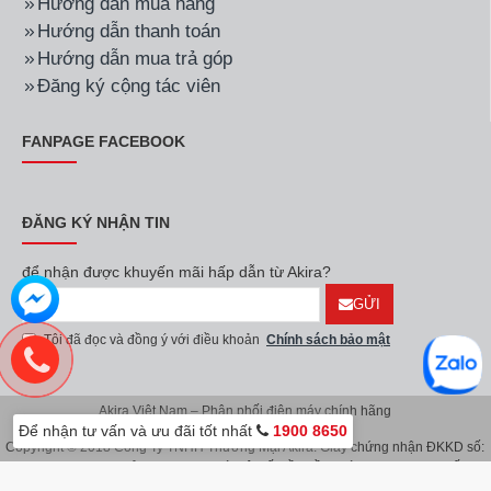
Hướng dẫn mua hàng
Hướng dẫn thanh toán
Hướng dẫn mua trả góp
Đăng ký cộng tác viên
FANPAGE FACEBOOK
ĐĂNG KÝ NHẬN TIN
để nhận được khuyến mãi hấp dẫn từ Akira?
GỬI
Tôi đã đọc và đồng ý với điều khoản
Chính sách bảo mật
Akira Việt Nam – Phân phối điện máy chính hãng
Để nhận tư vấn và ưu đãi tốt nhất
1900 8650
Copyright © 2018 Công Ty TNHH Thương Mại Akira. Giấy chứng nhận ĐKKD số:
0107626914 do Sở KH & ĐT TP.Hà Nội cấp lần đầu ngày 08/11/2016. Giấy
chứng nhận đăng ký địa điểm kinh doanh do Sở Kế Hoạch & Đầu Tư TP.Hà Nội