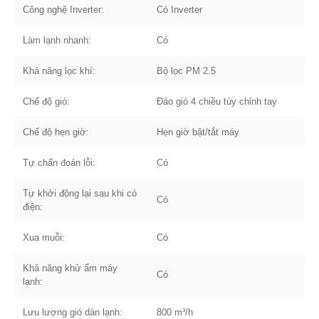
Công nghệ Inverter:
Có Inverter
Làm lạnh nhanh:
Có
Khả năng lọc khí:
Bộ lọc PM 2.5
Chế độ gió:
Đảo gió 4 chiều tùy chỉnh tay
Chế độ hẹn giờ:
Hẹn giờ bật/tắt máy
Tự chẩn đoán lỗi:
Có
Tự khởi động lại sau khi có
Có
điện:
Xua muỗi:
Có
Khả năng khử ẩm máy
Có
lạnh:
Lưu lượng gió dàn lạnh:
800 m³/h