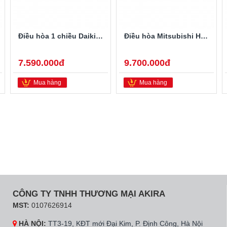
Điều hòa 1 chiều Daikin 9.000BTU FTF25XAV1V
Điều hòa Mitsubishi Heavy 1 chiều 12000BTU SRK/SRC12CT-S5
7.590.000đ
9.700.000đ
Mua hàng
Mua hàng
CÔNG TY TNHH THƯƠNG MẠI AKIRA
MST:
0107626914
HÀ NỘI:
TT3-19, KĐT mới Đại Kim, P. Định Công, Hà Nội