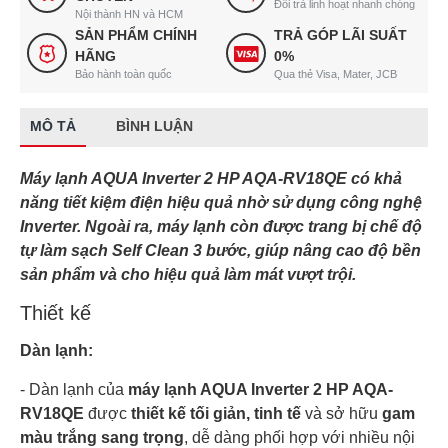
Đổi trả linh hoạt nhanh chóng
Nội thành HN và HCM
SẢN PHẨM CHÍNH
TRẢ GÓP LÃI SUẤT
HÃNG
0%
Bảo hành toàn quốc
Qua thẻ Visa, Mater, JCB
MÔ TẢ
BÌNH LUẬN
Máy lạnh AQUA Inverter 2 HP AQA-RV18QE có khả
năng tiết kiệm điện hiệu quả nhờ sử dụng công nghệ
Inverter. Ngoài ra, máy lạnh còn được trang bị chế độ
tự làm sạch Self Clean 3 bước, giúp nâng cao độ bền
sản phẩm và cho hiệu quả làm mát vượt trội.
Thiết kế
Dàn lạnh:
- Dàn lạnh của
máy lạnh AQUA Inverter 2 HP AQA-
RV18QE
được
thiết kế tối giản, tinh tế
và sở hữu
gam
màu trắng sang trọng
, dễ dàng phối hợp với nhiều nội