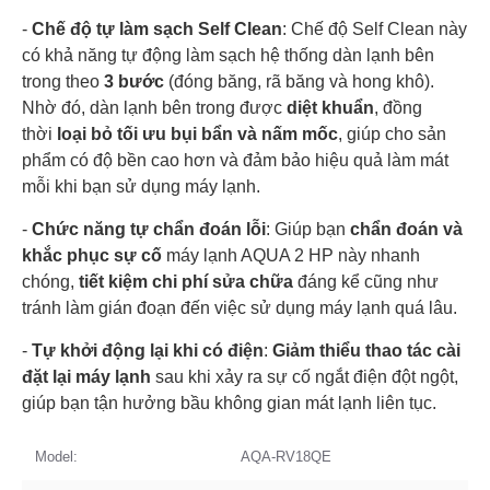
-
Chế độ tự làm sạch Self Clean
: Chế độ Self Clean này
có khả năng tự động làm sạch hệ thống dàn lạnh bên
trong theo
3 bước
(đóng băng, rã băng và hong khô).
Nhờ đó, dàn lạnh bên trong được
diệt khuẩn
, đồng
thời
loại bỏ tối ưu bụi bẩn và nấm mốc
, giúp cho sản
phẩm có độ bền cao hơn và đảm bảo hiệu quả làm mát
mỗi khi bạn sử dụng máy lạnh.
-
Chức năng tự chẩn đoán lỗi
: Giúp bạn
chẩn đoán và
khắc phục sự cố
máy lạnh AQUA 2 HP này nhanh
chóng,
tiết kiệm chi phí sửa chữa
đáng kể cũng như
tránh làm gián đoạn đến việc sử dụng máy lạnh quá lâu.
-
Tự khởi động lại khi có điện
:
Giảm thiểu thao tác cài
đặt lại máy lạnh
sau khi xảy ra sự cố ngắt điện đột ngột,
giúp bạn tận hưởng bầu không gian mát lạnh liên tục.
Model:
AQA-RV18QE