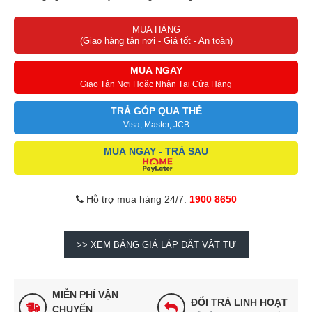
Self Clean tự làm sạch dàn lạnh, hạn chế vi khuẩn và nấm mốc
MUA HÀNG
tích tụ
(Giao hàng tận nơi - Giá tốt - An toàn)
Sử dụng Gas R32 tiết kiệm điện, thân thiện với môi trường
Bảo hành 24 tháng 1 đổi 1 trong 730 ngày, 12 năm cho máy nén
MUA NGAY
Giao Tận Nơi Hoặc Nhận Tại Cửa Hàng
TRẢ GÓP QUA THẺ
Visa, Master, JCB
MUA NGAY - TRẢ SAU
Hỗ trợ mua hàng 24/7:
1900 8650
>> XEM BẢNG GIÁ LẮP ĐẶT VẬT TƯ
MIỄN PHÍ VẬN
ĐỔI TRẢ LINH HOẠT
CHUYỂN