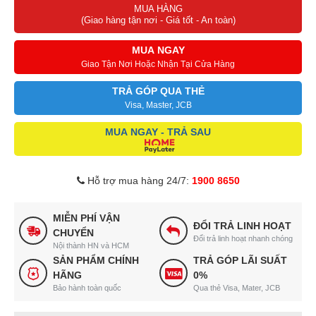
MUA HÀNG
(Giao hàng tận nơi - Giá tốt - An toàn)
MUA NGAY
Giao Tận Nơi Hoặc Nhận Tại Cửa Hàng
TRẢ GÓP QUA THẺ
Visa, Master, JCB
MUA NGAY - TRẢ SAU
Hỗ trợ mua hàng 24/7:
1900 8650
MIỄN PHÍ VẬN
ĐỔI TRẢ LINH HOẠT
CHUYỂN
Đổi trả linh hoạt nhanh chóng
Nội thành HN và HCM
SẢN PHẨM CHÍNH
TRẢ GÓP LÃI SUẤT
HÃNG
0%
Bảo hành toàn quốc
Qua thẻ Visa, Mater, JCB