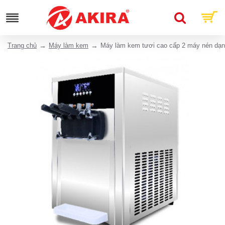
Trang chủ
Máy làm kem
Máy làm kem tươi cao cấp 2 máy nén dạ