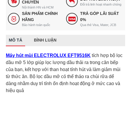
CHUYỂN
Đổi trả linh hoạt nhanh chóng
Nội thành HN và HCM
SẢN PHẨM CHÍNH
TRẢ GÓP LÃI SUẤT
HÃNG
0%
Bảo hành toàn quốc
Qua thẻ Visa, Mater, JCB
MÔ TẢ
BÌNH LUẬN
Máy hút mùi ELECTROLUX EFT9516K
tích hợp bộ lọc
dầu mở 5 lớp giúp lọc lượng dầu thải ra trong căn bếp
của bạn, kết hợp với than hoạt tính hút và làm giảm mùi
từ thức ăn. Bộ lọc dầu mở có thể tháo ra chùi rữa dể
dàng nhằm duy trì tính ổn định hoạt động ở mức cao và
hiệu quả