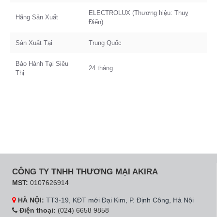
ELECTROLUX (Thương hiệu: Thuỵ
Hãng Sản Xuất
Điển)
Sản Xuất Tại
Trung Quốc
Bảo Hành Tại Siêu
24 tháng
Thị
CÔNG TY TNHH THƯƠNG MẠI AKIRA
MST:
0107626914
HÀ NỘI:
TT3-19, KĐT mới Đại Kim, P. Định Công, Hà Nội
Điện thoại:
(024) 6658 9858