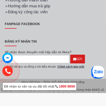
Hướng dẫn thanh toán
Hướng dẫn mua trả góp
Đăng ký cộng tác viên
FANPAGE FACEBOOK
ĐĂNG KÝ NHẬN TIN
để nhận được khuyến mãi hấp dẫn từ Akira?
GỬI
Tôi đã đọc và đồng ý với điều khoản
Chính sách bảo mật
Akira Việt Nam – Phân phối điện máy chính hãng
Để nhận tư vấn và ưu đãi tốt nhất
1900 8650
Copyright © 2018 Công Ty TNHH Thương Mại Akira. Giấy chứng nhận ĐKKD số:
0107626914 do Sở KH & ĐT TP.Hà Nội cấp lần đầu ngày 08/11/2016. Giấy
chứng nhận đăng ký địa điểm kinh doanh do Sở Kế Hoạch & Đầu Tư TP.Hà Nội
cấp ngày 08/11/2016.