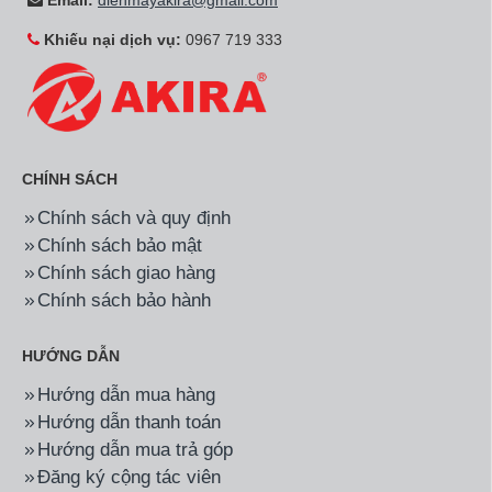
Email:
dienmayakira@gmail.com
vững tại thị trường châu Á. Các sản phẩm của thương hiệu này
đều được đánh giá là có chất lượng cao, giá hợp lý. Với nguồn
Khiếu nại dịch vụ:
0967 719 333
linh kiện hàng đầu đến từ Ý, các sản phẩm của thương hiệu
Canzy cũng có độ bền cao.
Các sản phẩm được Canzy sản xuất bao gồm: bếp từ, bếp điện,
máy hút mùi, máy rửa bát và máy sấy bát, chậu rửa nhà bếp, lò
nướng - lò vi sóng và các thiết bị nhà bếp khác.
CHÍNH SÁCH
Chính sách và quy định
Chính sách bảo mật
Chính sách giao hàng
Chính sách bảo hành
HƯỚNG DẪN
Hướng dẫn mua hàng
Hướng dẫn thanh toán
Hướng dẫn mua trả góp
Máy hút mùi Canzy
Đăng ký cộng tác viên