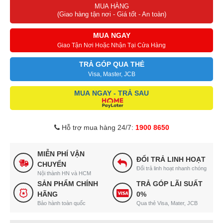
MUA HÀNG
(Giao hàng tận nơi - Giá tốt - An toàn)
MUA NGAY
Giao Tận Nơi Hoặc Nhận Tại Cửa Hàng
TRẢ GÓP QUA THẺ
Visa, Master, JCB
MUA NGAY - TRẢ SAU
Hỗ trợ mua hàng 24/7:
1900 8650
MIỄN PHÍ VẬN
ĐỔI TRẢ LINH HOẠT
CHUYỂN
Đổi trả linh hoạt nhanh chóng
Nội thành HN và HCM
SẢN PHẨM CHÍNH
TRẢ GÓP LÃI SUẤT
HÃNG
0%
Bảo hành toàn quốc
Qua thẻ Visa, Mater, JCB