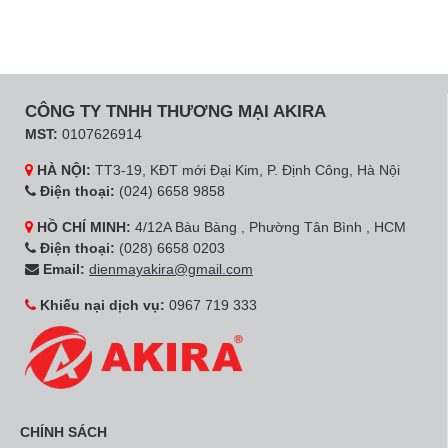
CÔNG TY TNHH THƯƠNG MẠI AKIRA
MST:
0107626914
HÀ NỘI:
TT3-19, KĐT mới Đại Kim, P. Định Công, Hà Nội
Điện thoại:
(024) 6658 9858
HỒ CHÍ MINH:
4/12A Bàu Bàng , Phường Tân Bình , HCM
Điện thoại:
(028) 6658 0203
Email:
dienmayakira@gmail.com
Khiếu nại dịch vụ:
0967 719 333
CHÍNH SÁCH