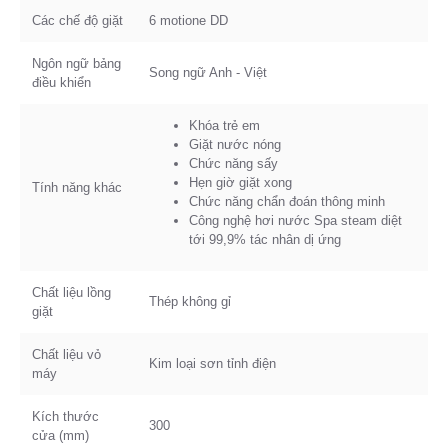
Các chế độ giặt
6 motione DD
Ngôn ngữ bảng
Song ngữ Anh - Việt
điều khiển
Khóa trẻ em
Giặt nước nóng
Chức năng sấy
Hẹn giờ giặt xong
Tính năng khác
Chức năng chẩn đoán thông minh
Công nghệ hơi nước Spa steam diệt
tới 99,9% tác nhân dị ứng
Chất liệu lồng
Thép không gỉ
giặt
Chất liệu vỏ
Kim loại sơn tỉnh điện
máy
Kích thước
300
cửa (mm)