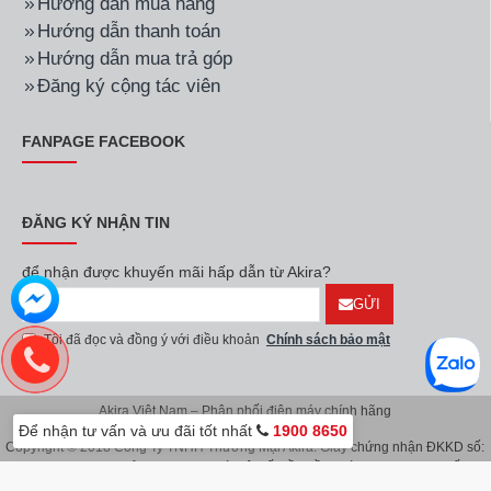
Hướng dẫn mua hàng
Hướng dẫn thanh toán
Hướng dẫn mua trả góp
Đăng ký cộng tác viên
FANPAGE FACEBOOK
ĐĂNG KÝ NHẬN TIN
để nhận được khuyến mãi hấp dẫn từ Akira?
GỬI
Tôi đã đọc và đồng ý với điều khoản
Chính sách bảo mật
Akira Việt Nam – Phân phối điện máy chính hãng
Để nhận tư vấn và ưu đãi tốt nhất
1900 8650
Copyright © 2018 Công Ty TNHH Thương Mại Akira. Giấy chứng nhận ĐKKD số:
0107626914 do Sở KH & ĐT TP.Hà Nội cấp lần đầu ngày 08/11/2016. Giấy
chứng nhận đăng ký địa điểm kinh doanh do Sở Kế Hoạch & Đầu Tư TP.Hà Nội