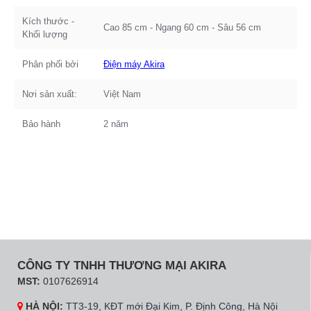
Kích thước -
Cao 85 cm - Ngang 60 cm - Sâu 56 cm
Khối lượng
Phân phối bởi
Điện máy Akira
Nơi sản xuất:
Việt Nam
Bảo hành
2 năm
CÔNG TY TNHH THƯƠNG MẠI AKIRA
MST:
0107626914
HÀ NỘI:
TT3-19, KĐT mới Đại Kim, P. Định Công, Hà Nội