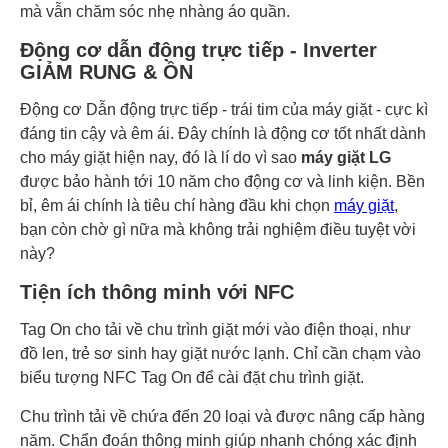
mà vẫn chăm sóc nhẹ nhàng áo quần.
Động cơ dẫn động trực tiếp - Inverter
GIẢM RUNG & ỒN
Động cơ Dẫn động trực tiếp - trái tim của máy giặt - cực kì
đáng tin cậy và êm ái. Đây chính là động cơ tốt nhất dành
cho máy giặt hiện nay, đó là lí do vì sao
máy giặt LG
được bảo hành tới 10 năm cho động cơ và linh kiện. Bền
bỉ, êm ái chính là tiêu chí hàng đầu khi chọn
máy giặt
,
bạn còn chờ gì nữa mà không trải nghiệm điều tuyệt vời
này?
Tiện ích thông minh với NFC
Tag On cho tải về chu trình giặt mới vào điện thoại, như
đồ len, trẻ sơ sinh hay giặt nước lạnh. Chỉ cần chạm vào
biểu tượng NFC Tag On để cài đặt chu trình giặt.
Chu trình tải về chứa đến 20 loại và được nâng cấp hàng
năm. Chẩn đoán thông minh giúp nhanh chóng xác định