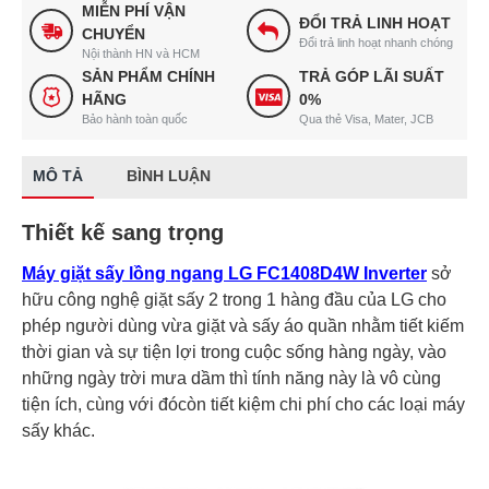
MIỄN PHÍ VẬN
ĐỔI TRẢ LINH HOẠT
CHUYỂN
Đổi trả linh hoạt nhanh chóng
Nội thành HN và HCM
SẢN PHẨM CHÍNH
TRẢ GÓP LÃI SUẤT
HÃNG
0%
Bảo hành toàn quốc
Qua thẻ Visa, Mater, JCB
MÔ TẢ
BÌNH LUẬN
Thiết kế sang trọng
Máy giặt sấy lồng ngang LG FC1408D4W Inverter
sở
hữu công nghệ giặt sấy 2 trong 1 hàng đầu của LG cho
phép người dùng vừa giặt và sấy áo quần nhằm tiết kiếm
thời gian và sự tiện lợi trong cuộc sống hàng ngày, vào
những ngày trời mưa dầm thì tính năng này là vô cùng
tiện ích, cùng với đócòn tiết kiệm chi phí cho các loại máy
sấy khác.