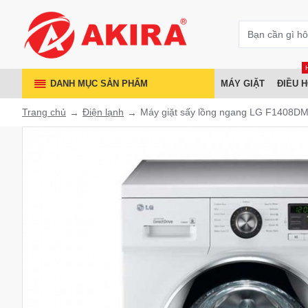
DANH MỤC SẢN PHẨM
MÁY GIẶT
ĐIỀU 
Trang chủ
Điện lạnh
Máy giặt sấy lồng ngang LG F1408DM