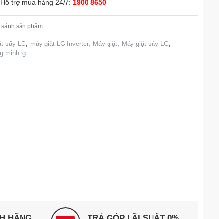
Hỗ trợ mua hàng 24/7:
1900 8650
 sánh sản phẩm
ặt sấy LG
,
máy giặt LG Inverter
,
Máy giặt
,
Máy giặt sấy LG
,
g minh lg
NH HÃNG
TRẢ GÓP LÃI SUẤT 0%