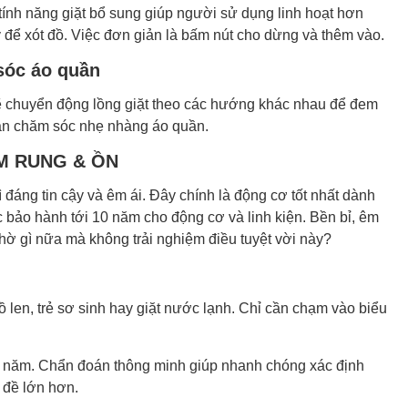
tính năng giặt bổ sung giúp người sử dụng linh hoạt hơn
y để xót đồ. Việc đơn giản là bấm nút cho dừng và thêm vào.
sóc áo quần
 chuyển động lồng giặt theo các hướng khác nhau để đem
 vẫn chăm sóc nhẹ nhàng áo quần.
IẢM RUNG & ỒN
ì đáng tin cậy và êm ái. Đây chính là động cơ tốt nhất dành
bảo hành tới 10 năm cho động cơ và linh kiện. Bền bỉ, êm
 chờ gì nữa mà không trải nghiệm điều tuyệt vời này?
đồ len, trẻ sơ sinh hay giặt nước lạnh. Chỉ cần chạm vào biểu
ng năm. Chẩn đoán thông minh giúp nhanh chóng xác định
 đề lớn hơn.