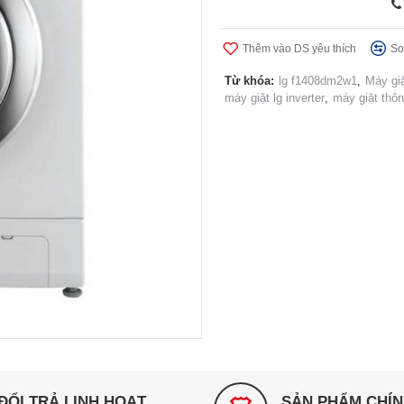
Thêm vào DS yêu thích
So
Từ khóa:
lg f1408dm2w1
,
Máy gi
máy giặt lg inverter
,
máy giặt thôn
ĐỔI TRẢ LINH HOẠT
SẢN PHẨM CHÍ