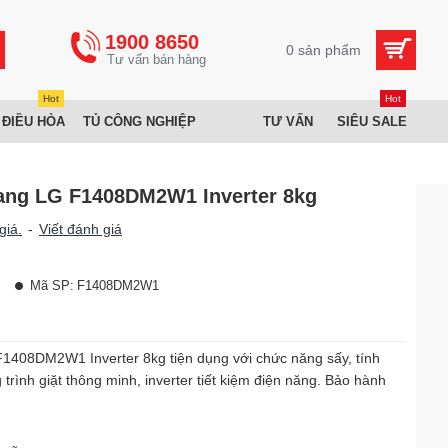
1900 8650
0 sản phẩm
Hot
Hot
 ĐIỀU HÒA
TỦ CÔNG NGHIỆP
TƯ VẤN
SIÊU SALE
gang LG F1408DM2W1 Inverter 8kg
giá.
-
Viết đánh giá
Mã SP:
F1408DM2W1
1408DM2W1 Inverter 8kg tiện dụng với chức năng sấy, tính
trình giặt thông minh, inverter tiết kiệm điện năng. Bảo hành