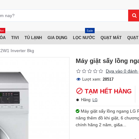
Hot
Sale
HÒA
TIVI
TỦ LẠNH
GIA DỤNG
LỌC NƯỚC
QUẠT MÁT
QUẠT
2W1 Inverter 8kg
Máy giặt sấy lồng n
Dựa vào 0 đánh 
Lượt xem:
28517
TẠM HẾT HÀNG
Hãng:
LG
Máy giặt sấy lồng ngang LG F
năng thêm đồ khi giặt, 6 chương 
chính hãng 2 năm, gi&a...