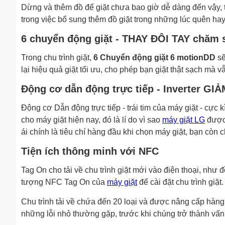
Dừng và thêm đồ để giặt chưa bao giờ dễ dàng đến vậy, 
trong việc bổ sung thêm đồ giặt trong những lúc quên ha
6 chuyển động giặt - THAY ĐÔI TAY chăm 
Trong chu trình giặt,
6 Chuyển động giặt 6 motionDD
sẽ
lại hiệu quả giặt tối ưu, cho phép bạn giặt thật sạch mà
Động cơ dẫn động trực tiếp - Inverter G
Động cơ Dẫn động trực tiếp - trái tim của máy giặt - cực k
cho máy giặt hiện nay, đó là lí do vì sao
máy giặt LG
được 
ái chính là tiêu chí hàng đầu khi chọn máy giặt, bạn còn
Tiện ích thông minh với NFC
Tag On cho tải về chu trình giặt mới vào điện thoại, như 
tượng NFC Tag On của
máy giặt
để cài đặt chu trình giặt.
Chu trình tải về chứa đến 20 loại và được nâng cấp hà
những lỗi nhỏ thường gặp, trước khi chúng trở thành vấn