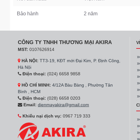
Bảo hành
2 năm
CÔNG TY TNHH THƯƠNG MẠI AKIRA
V
MST:
0107626914
HÀ NỘI:
TT3-19, KĐT mới Đại Kim, P. Định Công,
Hà Nội
Điện thoại:
(024) 6658 9858
HỒ CHÍ MINH:
4/12A Bàu Bàng , Phường Tân
Bình , HCM
Điện thoại:
(028) 6658 0203
Email:
dienmayakira@gmail.com
C
Khiếu nại dịch vụ:
0967 719 333