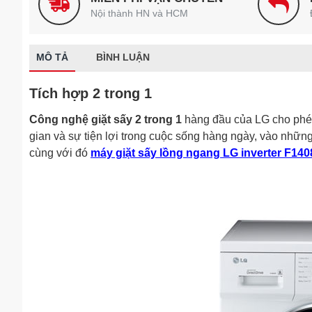
Nội thành HN và HCM
MÔ TẢ
BÌNH LUẬN
Tích hợp 2 trong 1
Công nghệ giặt sấy 2 trong 1
hàng đầu của LG cho phép
gian và sự tiện lợi trong cuộc sống hàng ngày, vào những 
cùng với đó
máy giặt sấy lồng ngang LG inverter F1