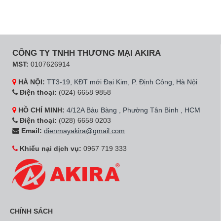
CÔNG TY TNHH THƯƠNG MẠI AKIRA
MST:
0107626914
HÀ NỘI:
TT3-19, KĐT mới Đại Kim, P. Định Công, Hà Nội
Điện thoại:
(024) 6658 9858
HỒ CHÍ MINH:
4/12A Bàu Bàng , Phường Tân Bình , HCM
Điện thoại:
(028) 6658 0203
Email:
dienmayakira@gmail.com
Khiếu nại dịch vụ:
0967 719 333
CHÍNH SÁCH