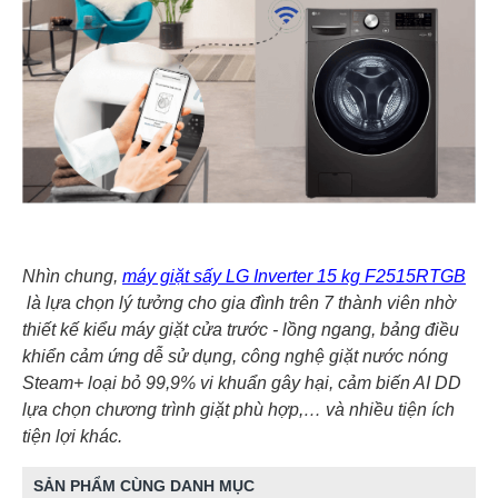
Nhìn chung,
máy giặt sấy LG Inverter 15 kg F2515RTGB
là lựa chọn lý tưởng cho gia đình trên 7 thành viên nhờ
thiết kế kiểu máy giặt cửa trước - lồng ngang, bảng điều
khiển cảm ứng dễ sử dụng, công nghệ giặt nước nóng
Steam+ loại bỏ 99,9% vi khuẩn gây hại, cảm biến AI DD
lựa chọn chương trình giặt phù hợp,… và nhiều tiện ích
tiện lợi khác.
SẢN PHẨM CÙNG DANH MỤC