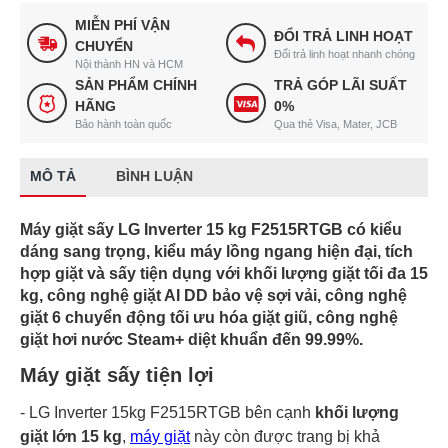
MIỄN PHÍ VẬN
ĐỔI TRẢ LINH HOẠT
CHUYỂN
Đổi trả linh hoạt nhanh chóng
Nội thành HN và HCM
SẢN PHẨM CHÍNH
TRẢ GÓP LÃI SUẤT
HÃNG
0%
Bảo hành toàn quốc
Qua thẻ Visa, Mater, JCB
MÔ TẢ
BÌNH LUẬN
Máy giặt sấy LG Inverter 15 kg F2515RTGB có kiểu
dáng sang trọng, kiểu máy lồng ngang hiện đại, tích
hợp giặt và sấy tiện dụng với khối lượng giặt tối đa 15
kg, công nghệ giặt AI DD bảo vệ sợi vải, công nghệ
giặt 6 chuyển động tối ưu hóa giặt giũ, công nghệ
giặt hơi nước Steam+ diệt khuẩn đến 99.99%.
Máy giặt sấy tiện lợi
- LG Inverter 15kg F2515RTGB bên cạnh
khối lượng
giặt lớn 15 kg
,
máy giặt
này còn được trang bị khả