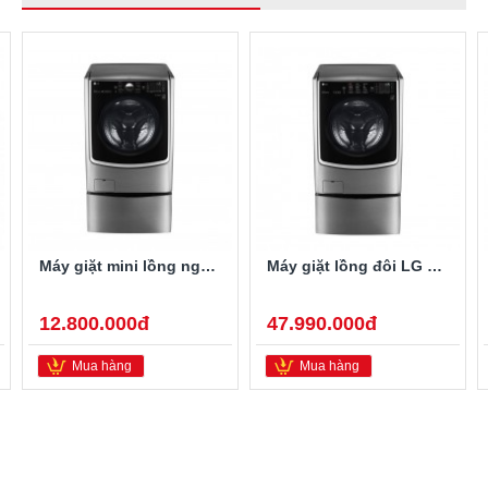
Máy giặt mini lồng ngang Twinwash LG T2735NWLV 3.5Kg
Máy giặt lồng đôi LG TWINWash F2721HTTV/T2735NWLV
12.800.000đ
47.990.000đ
Mua hàng
Mua hàng