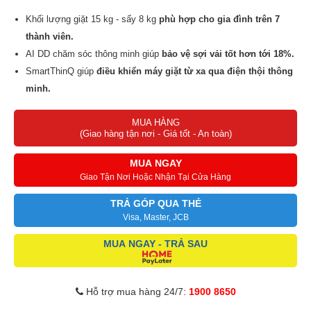
Khối lượng giặt 15 kg - sấy 8 kg
phù hợp cho gia đình trên 7
thành viên.​
AI DD chăm sóc thông minh giúp
bảo vệ sợi vải tốt hơn tới 18%.
SmartThinQ giúp
điều khiển máy giặt từ xa qua điện thội thông
minh.
Truyền động trực tiếp - sử dụng trí tuệ nhân tạo
vận hành êm, tiết
MUA HÀNG
kiệm điện.
(Giao hàng tận nơi - Giá tốt - An toàn)
Công nghệ giặt 6 chuyển động
giúp tối ưu hóa tác dụng giặt giũ.
Giặt hơi nước Steam
giảm nhăn, diệt khuẩn, ngăn dị ứng.
MUA NGAY
Giao Tận Nơi Hoặc Nhận Tại Cửa Hàng
TRẢ GÓP QUA THẺ
Visa, Master, JCB
MUA NGAY - TRẢ SAU
Hỗ trợ mua hàng 24/7:
1900 8650