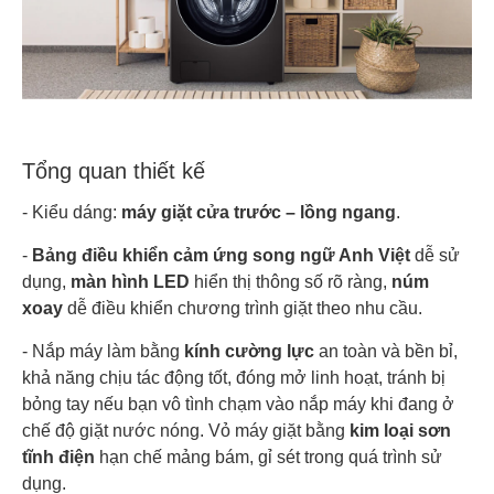
Tổng quan thiết kế
- Kiểu dáng:
máy giặt
cửa trước – lồng ngang
.
-
Bảng điều khiển cảm ứng song ngữ Anh Việt
dễ sử
dụng,
màn hình LED
hiển thị thông số rõ ràng,
núm
xoay
dễ điều khiển chương trình giặt theo nhu cầu.
- Nắp máy làm bằng
kính cường lực
an toàn và bền bỉ,
khả năng chịu tác động tốt, đóng mở linh hoạt, tránh bị
bỏng tay nếu bạn vô tình chạm vào nắp máy khi đang ở
chế độ giặt nước nóng. Vỏ máy giặt bằng
kim loại sơn
tĩnh điện
hạn chế mảng bám, gỉ sét trong quá trình sử
dụng.