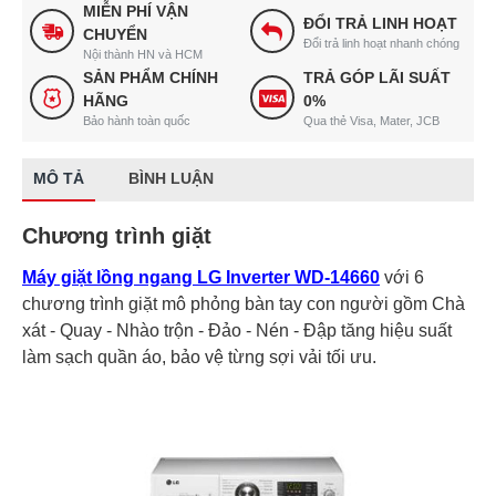
MIỄN PHÍ VẬN
ĐỔI TRẢ LINH HOẠT
CHUYỂN
Đổi trả linh hoạt nhanh chóng
Nội thành HN và HCM
SẢN PHẨM CHÍNH
TRẢ GÓP LÃI SUẤT
HÃNG
0%
Bảo hành toàn quốc
Qua thẻ Visa, Mater, JCB
MÔ TẢ
BÌNH LUẬN
Chương trình giặt
Máy giặt lồng ngang LG Inverter WD-14660
với 6
chương trình giặt mô phỏng bàn tay con người gồm Chà
xát - Quay - Nhào trộn - Đảo - Nén - Đập tăng hiệu suất
làm sạch quần áo, bảo vệ từng sợi vải tối ưu.