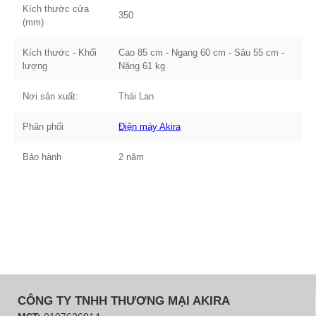
Kích thước cửa
350
(mm)
Kích thước - Khối
Cao 85 cm - Ngang 60 cm - Sâu 55 cm -
lượng
Nặng 61 kg
Nơi sản xuất:
Thái Lan
Phân phối
Điện máy Akira
Bảo hành
2 năm
CÔNG TY TNHH THƯƠNG MẠI AKIRA